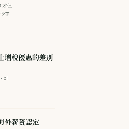
0 才值
函令字
與土增稅優惠的差別
件、計
、海外薪資認定