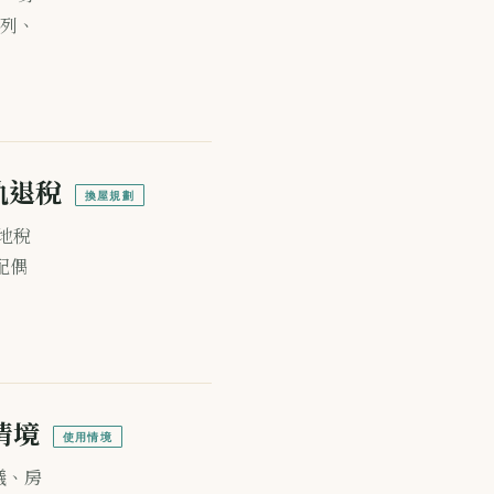
列、
軌退稅
換屋規劃
土地稅
配偶
情境
使用情境
議、房