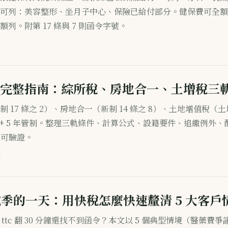
可列：美容整形、坐月子中心、保險已給付部分。健保費可全額
列。附第 17 條與 7 則函令字號。
讀
完整指南：綜所稅、房地合一、土增稅三
制 17 條之 2）、房地合一（新制 14 條之 8）、土地增值稅（
時程 + 5 年管制。整理三軌條件、計算公式、設籍要件、追繳例外、
號可驗證。
讀
稅季的一天：用快稅怎麼快速釐清 5 大客戶
、ttc 翻 30 分鐘還找不到函令？本文以 5 個典型情境（醫藥費爭