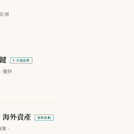
應計項
鍵
5 月報稅季
、僅特
、海外資產
節稅規劃
情境、