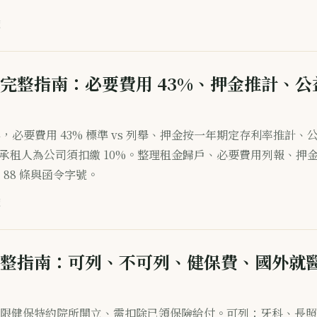
讀
完整指南：必要費用 43%、押金推計、
得，必要費用 43% 標準 vs 列舉、押金按一年期定存利率推計、
稅、承租人為公司須扣繳 10%。整理租金歸戶、必要費用列報、押
、88 條與函令字號。
讀
整指南：可列、不可列、健保費、國外就
限健保特約院所開立、需扣除已領保險給付。可列：牙科、長照