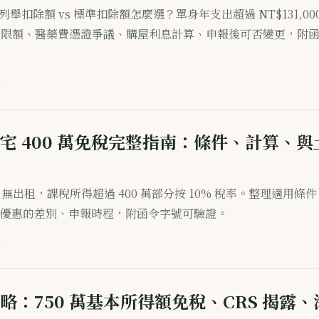
，列舉扣除額 vs 標準扣除額怎麼選？單身年支出超過 NT$131,00
項目限額、醫藥費憑證爭議、購屋利息計算、申報後可否變更，附
讀
宅 400 萬免稅完整指南：條件、計算、
用 + 無出租，課稅所得超過 400 萬部分按 10% 稅率。整理適用條
優惠的差別、申報時程，附函令字號可驗證。
讀
略：750 萬基本所得額免稅、CRS 揭露