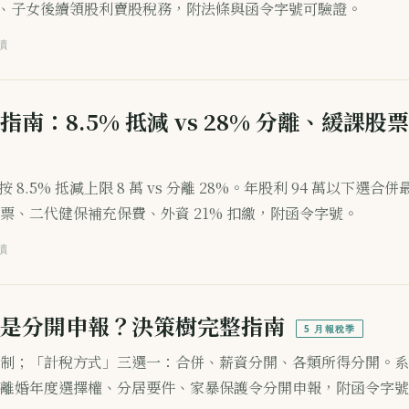
價、子女後續領股利賣股稅務，附法條與函令字號可驗證。
讀
南：8.5% 抵減 vs 28% 分離、緩課股
 8.5% 抵減上限 8 萬 vs 分離 28%。年股利 94 萬以下選合併
票、二代健保補充保費、外資 21% 扣繳，附函令字號。
讀
是分開申報？決策樹完整指南
5 月報稅季
制；「計稅方式」三選一：合併、薪資分開、各類所得分開。系
離婚年度選擇權、分居要件、家暴保護令分開申報，附函令字號