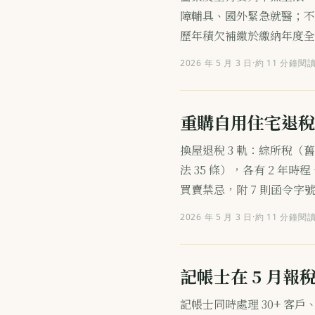
障輔具、國外緊急就醫；不
歷年積欠補繳於繳納年度全額
2026 年 5 月 3 日
·
約 11 分鐘閱
重購自用住宅退稅
換屋退稅 3 軌：綜所稅（舊
法 35 條），各有 2 年
買賣禁忌，附 7 則函令字
2026 年 5 月 3 日
·
約 11 分鐘閱
記帳士在 5 月報
記帳士同時處理 30+ 客戶