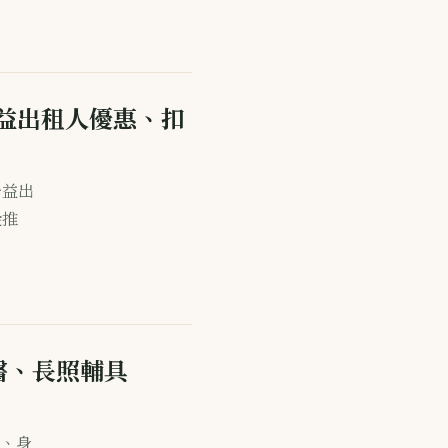
公益出租人優惠、扣
公益出
金推
醫、長照輔具
、身