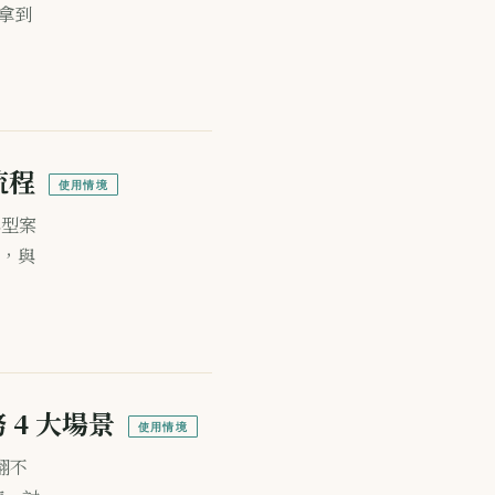
拿到
流程
使用情境
典型案
，與
4 大場景
使用情境
翻不