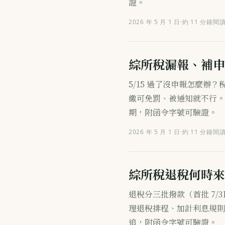
證。
2026 年 5 月 1 日
·
約 11 分鐘閱
綜所稅漏報、補申
5/15 過了沒申報怎麼辦
繳可免罰、被通知就不行。整理漏
期，附函令字號可驗證。
2026 年 5 月 1 日
·
約 11 分鐘閱
綜所稅退稅何時來
退稅分三批撥款（首批 7/31
理退稅排程、加計利息規則
追，附函令字號可驗證。