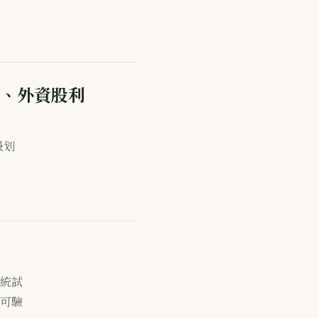
票、外資股利
最划
統試
可驗