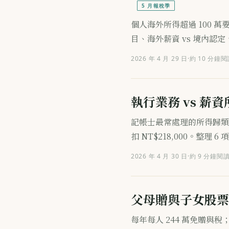
5 月報稅季
個人海外所得超過 100 萬
目、海外薪資 vs 境內認
2026 年 4 月 29 日
·
約 10 分鐘閱
執行業務 vs 
記帳士最常處理的所得歸類
扣 NT$218,000。整
2026 年 4 月 30 日
·
約 9 分鐘閱
父母贈與子女股票
每年每人 244 萬免贈與