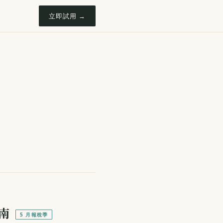
立即試用 →
南
5 月報稅季