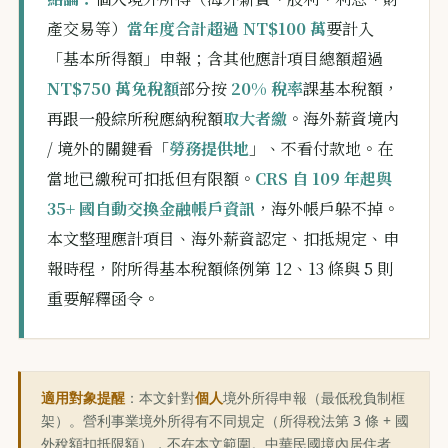
產交易等）
當年度合計超過 NT$100 萬
要計入
「基本所得額」申報；含其他應計項目總額超過
NT$750 萬免稅額
部分按
20% 稅率
課基本稅額，
再跟一般綜所稅應納稅額
取大者繳
。海外薪資境內
/ 境外的關鍵看「
勞務提供地
」、不看付款地。在
當地已繳稅可扣抵但有限額。
CRS 自 109 年起與
35+ 國自動交換金融帳戶資訊
，海外帳戶躲不掉。
本文整理應計項目、海外薪資認定、扣抵規定、申
報時程，附所得基本稅額條例第 12、13 條與 5 則
重要解釋函令。
適用對象提醒
：本文針對
個人
境外所得申報（最低稅負制框
架）。營利事業境外所得有不同規定（所得稅法第 3 條 + 國
外稅額扣抵限額），不在本文範圍。中華民國境內居住者