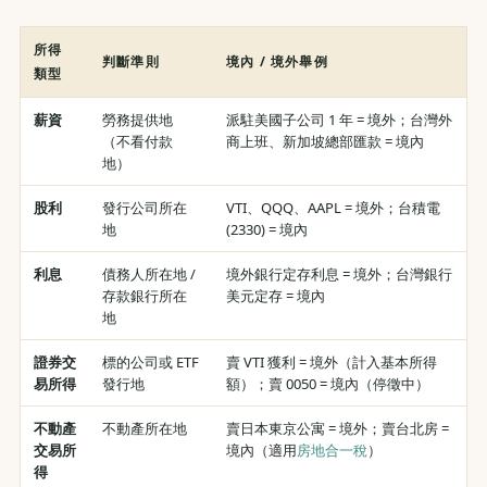
所得
判斷準則
境內 / 境外舉例
類型
薪資
勞務提供地
派駐美國子公司 1 年 = 境外；台灣外
（不看付款
商上班、新加坡總部匯款 = 境內
地）
股利
發行公司所在
VTI、QQQ、AAPL = 境外；台積電
地
(2330) = 境內
利息
債務人所在地 /
境外銀行定存利息 = 境外；台灣銀行
存款銀行所在
美元定存 = 境內
地
證券交
標的公司或 ETF
賣 VTI 獲利 = 境外（計入基本所得
易所得
發行地
額）；賣 0050 = 境內（停徵中）
不動產
不動產所在地
賣日本東京公寓 = 境外；賣台北房 =
交易所
境內（適用
房地合一稅
）
得