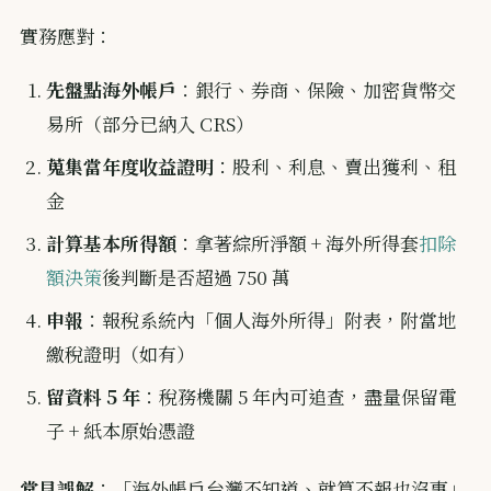
實務應對：
先盤點海外帳戶
：銀行、券商、保險、加密貨幣交
易所（部分已納入 CRS）
蒐集當年度收益證明
：股利、利息、賣出獲利、租
金
計算基本所得額
：拿著綜所淨額 + 海外所得套
扣除
額決策
後判斷是否超過 750 萬
申報
：報稅系統內「個人海外所得」附表，附當地
繳稅證明（如有）
留資料 5 年
：稅務機關 5 年內可追查，盡量保留電
子 + 紙本原始憑證
常見誤解
：「海外帳戶台灣不知道、就算不報也沒事」