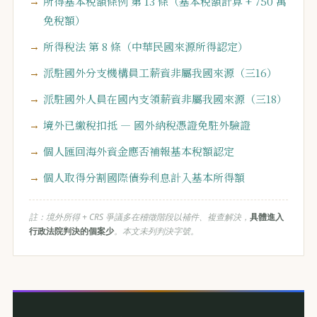
所得基本稅額條例 第 13 條（基本稅額計算 + 750 萬
免稅額）
所得稅法 第 8 條（中華民國來源所得認定）
派駐國外分支機構員工薪資非屬我國來源（三16）
派駐國外人員在國內支領薪資非屬我國來源（三18）
境外已繳稅扣抵 — 國外納稅憑證免駐外驗證
個人匯回海外資金應否補報基本稅額認定
個人取得分割國際債券利息計入基本所得額
註：境外所得 + CRS 爭議多在稽徵階段以補件、複查解決，
具體進入
行政法院判決的個案少
。本文未列判決字號。