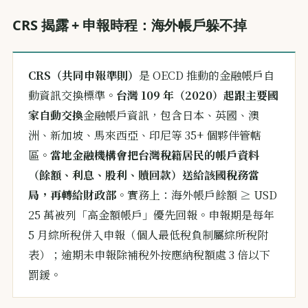
CRS 揭露 + 申報時程：海外帳戶躲不掉
CRS（共同申報準則）
是 OECD 推動的金融帳戶自
動資訊交換標準。
台灣 109 年（2020）起跟主要國
家自動交換
金融帳戶資訊，包含日本、英國、澳
洲、新加坡、馬來西亞、印尼等 35+ 個夥伴管轄
區。
當地金融機構會把台灣稅籍居民的帳戶資料
（餘額、利息、股利、贖回款）送給該國稅務當
局，再轉給財政部
。實務上：海外帳戶餘額 ≥ USD
25 萬被列「高金額帳戶」優先回報。申報期是每年
5 月綜所稅併入申報（個人最低稅負制屬綜所稅附
表）；逾期未申報除補稅外按應納稅額處 3 倍以下
罰鍰。