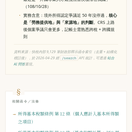
（108/10/28）
實務含意：境外所得認定爭議近 50 年沒停過，
核心
是「勞務提供地」與「來源地」的判斷
。CRS 上路
後個案爭議只會更多，記帳士需熟悉跨稅 + 跨國規
則
資料來源：快稅內部 9,129 筆財政部釋示函令索引（去重 + 結構化
標註後），於 2026-04-29 經
API 統計，可透過
站台
/search
AI 問答
重現。
相關函令／法條
所得基本稅額條例 第 12 條（個人應計入基本所得額
之項目）