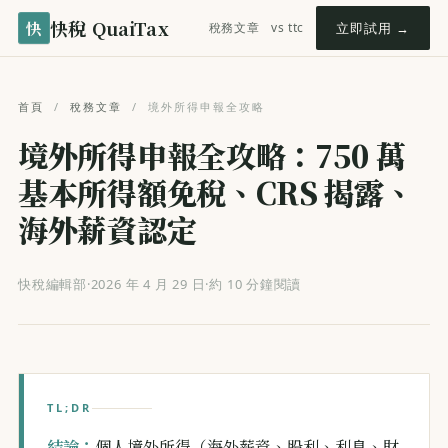
快稅 QuaiTax
快
稅務文章
vs ttc
立即試用 →
首頁
/
稅務文章
/
境外所得申報全攻略
境外所得申報全攻略：750 萬
基本所得額免稅、CRS 揭露、
海外薪資認定
快稅編輯部
·
2026 年 4 月 29 日
·
約 10 分鐘閱讀
TL;DR
結論：
個人境外所得（海外薪資、股利、利息、財