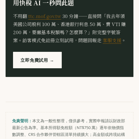
用快稅 AI 一秒問此題
不用翻
ttc.mof.gov.tw
30 分鐘——直接問「我去年領
美國公司股利 100 萬、香港銀行利息 50 萬、賣 VTI 賺
200 萬，要繳基本稅額嗎？怎麼算？」附完整字號答
案。訪客模式免註冊立刻試用，問題回報走
客服支援
。
立即免費試用 →
免責聲明：
本文為一般性整理，僅供參考，實際申報請以財政部
最新公告為準。基本所得額免稅額（NT$750 萬）逐年依物價指
數調整、CRS 合作夥伴管轄區清單持續擴大；高金額或跨境結構