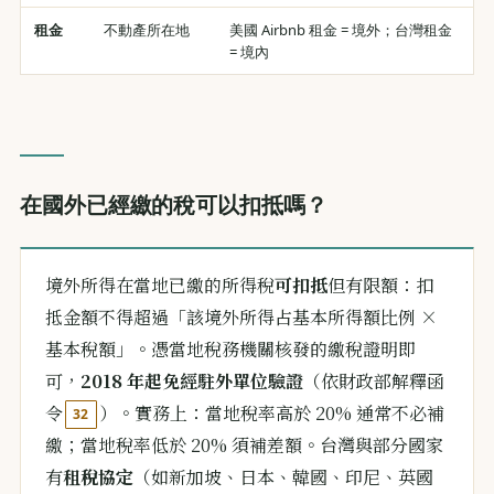
租金
不動產所在地
美國 Airbnb 租金 = 境外；台灣租金
= 境內
在國外已經繳的稅可以扣抵嗎？
境外所得在當地已繳的所得稅
可扣抵
但有限額：扣
抵金額不得超過「該境外所得占基本所得額比例 ×
基本稅額」。憑當地稅務機關核發的繳稅證明即
可，
2018 年起免經駐外單位驗證
（依財政部解釋函
令
）。實務上：當地稅率高於 20% 通常不必補
32
繳；當地稅率低於 20% 須補差額。台灣與部分國家
有
租稅協定
（如新加坡、日本、韓國、印尼、英國