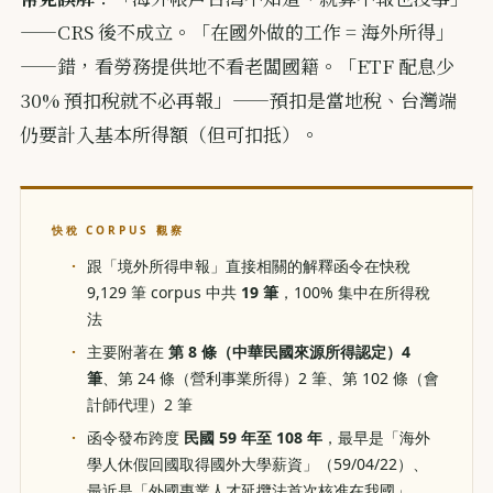
——CRS 後不成立。「在國外做的工作 = 海外所得」
——錯，看勞務提供地不看老闆國籍。「ETF 配息少
30% 預扣稅就不必再報」——預扣是當地稅、台灣端
仍要計入基本所得額（但可扣抵）。
快稅 CORPUS 觀察
跟「境外所得申報」直接相關的解釋函令在快稅
9,129 筆 corpus 中共
19 筆
，100% 集中在所得稅
法
主要附著在
第 8 條（中華民國來源所得認定）4
筆
、第 24 條（營利事業所得）2 筆、第 102 條（會
計師代理）2 筆
函令發布跨度
民國 59 年至 108 年
，最早是「海外
學人休假回國取得國外大學薪資」（59/04/22）、
最近是「外國專業人才延攬法首次核准在我國」