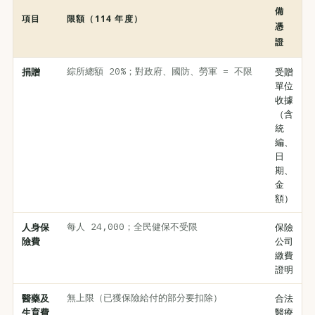
備
項目
限額（114 年度）
憑
證
捐贈
綜所總額 20%；對政府、國防、勞軍 = 不限
受贈
單位
收據
（含
統
編、
日
期、
金
額）
人身保
每人 24,000；全民健保不受限
保險
險費
公司
繳費
證明
醫藥及
無上限（已獲保險給付的部分要扣除）
合法
生育費
醫療