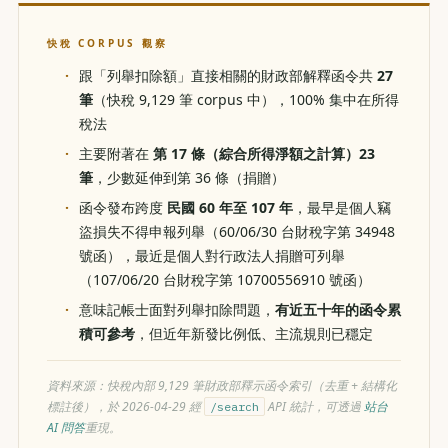
快稅 CORPUS 觀察
跟「列舉扣除額」直接相關的財政部解釋函令共
27
筆
（快稅 9,129 筆 corpus 中），100% 集中在所得
稅法
主要附著在
第 17 條（綜合所得淨額之計算）23
筆
，少數延伸到第 36 條（捐贈）
函令發布跨度
民國 60 年至 107 年
，最早是個人竊
盜損失不得申報列舉（60/06/30 台財稅字第 34948
號函），最近是個人對行政法人捐贈可列舉
（107/06/20 台財稅字第 10700556910 號函）
意味記帳士面對列舉扣除問題，
有近五十年的函令累
積可參考
，但近年新發比例低、主流規則已穩定
資料來源：快稅內部 9,129 筆財政部釋示函令索引（去重 + 結構化
標註後），於 2026-04-29 經
API 統計，可透過
站台
/search
AI 問答
重現。