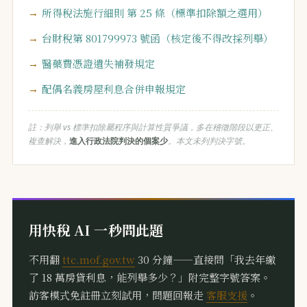
所得稅法施行細則 第 25 條（標準扣除額之選用）
台財稅第 801799973 號函（核定後不得改採列舉）
醫藥費憑證遺失補發規定
配偶名義房屋利息合併申報規定
註：列舉 vs 標準扣除屬程序與計算性質爭議，多在稽徵階段以更正、
複查解決，
進入行政法院判決的個案少
。本文未列判決字號。
用快稅 AI 一秒問此題
不用翻
ttc.mof.gov.tw
30 分鐘——直接問「我去年繳
了 18 萬房貸利息，能列舉多少？」附完整字號答案。
訪客模式免註冊立刻試用，問題回報走
客服支援
。