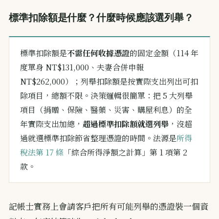
標準扣除額是什麼？什麼時候應該選列舉？
標準扣除額是
不需任何收據憑證
的固定金額（114 年
度單身 NT$131,000、夫妻合併申報
NT$262,000）；列舉扣除額是按實際支出列出可扣
除項目，總額不限。決策邏輯很簡單：把 5 大列舉
項目（捐贈、保險、醫藥、災害、購屋利息）的全
年實際支出加總，
超過標準扣除額就選列舉
，沒超
過就選標準扣除節省整理憑證的時間。法源是
所得
稅法第 17 條
「綜合所得淨額之計算」第 1 項第 2
款。
記帳士實務上會請客戶把所有可能列舉的憑證裝一個資