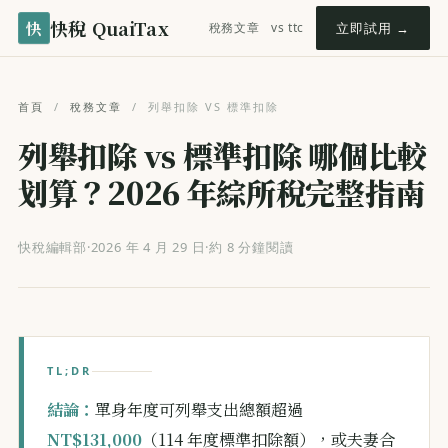
快稅 QuaiTax
快
稅務文章
vs ttc
立即試用 →
首頁
/
稅務文章
/
列舉扣除 VS 標準扣除
列舉扣除 vs 標準扣除 哪個比較
划算？2026 年綜所稅完整指南
快稅編輯部
·
2026 年 4 月 29 日
·
約 8 分鐘閱讀
TL;DR
結論：
單身年度可列舉支出總額超過
NT$131,000
（114 年度標準扣除額），或夫妻合