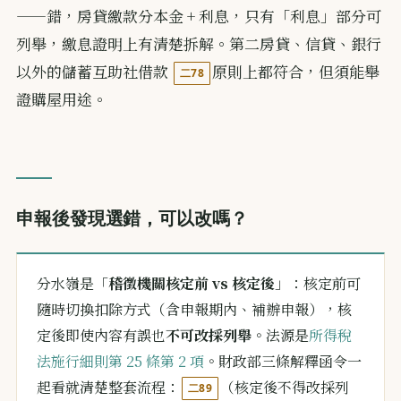
——錯，房貸繳款分本金 + 利息，只有「利息」部分可
列舉，繳息證明上有清楚拆解。第二房貸、信貸、銀行
以外的儲蓄互助社借款
原則上都符合，但須能舉
二78
證購屋用途。
申報後發現選錯，可以改嗎？
分水嶺是「
稽徵機關核定前 vs 核定後
」：核定前可
隨時切換扣除方式（含申報期內、補辦申報），核
定後即使內容有誤也
不可改採列舉
。法源是
所得稅
法施行細則第 25 條第 2 項
。財政部三條解釋函令一
起看就清楚整套流程：
（核定後不得改採列
二89