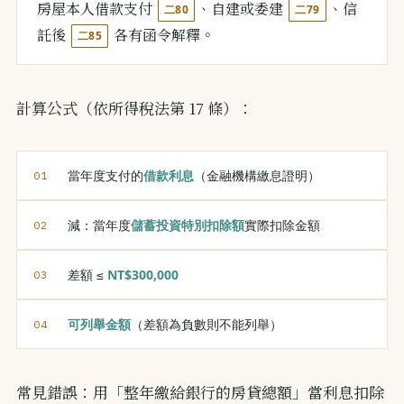
房屋本人借款支付
、自建或委建
、信
二80
二79
託後
各有函令解釋。
二85
計算公式（依所得稅法第 17 條）：
當年度支付的
借款利息
（金融機構繳息證明）
減：當年度
儲蓄投資特別扣除額
實際扣除金額
差額 ≤
NT$300,000
可列舉金額
（差額為負數則不能列舉）
常見錯誤：用「整年繳給銀行的房貸總額」當利息扣除