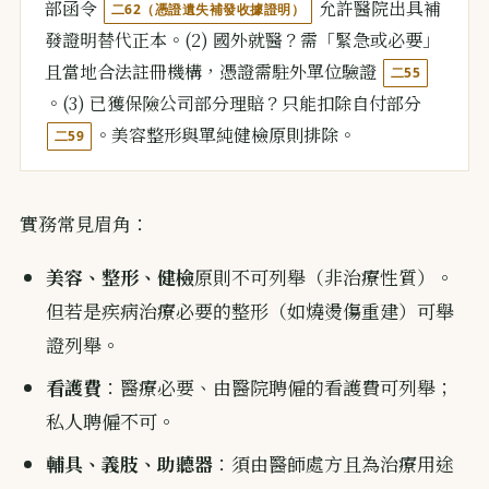
部函令
允許醫院出具補
二62（憑證遺失補發收據證明）
發證明替代正本。(2) 國外就醫？需「緊急或必要」
且當地合法註冊機構，憑證需駐外單位驗證
二55
。(3) 已獲保險公司部分理賠？只能扣除自付部分
。美容整形與單純健檢原則排除。
二59
實務常見眉角：
美容、整形、健檢
原則不可列舉（非治療性質）。
但若是疾病治療必要的整形（如燒燙傷重建）可舉
證列舉。
看護費
：醫療必要、由醫院聘僱的看護費可列舉；
私人聘僱不可。
輔具、義肢、助聽器
：須由醫師處方且為治療用途