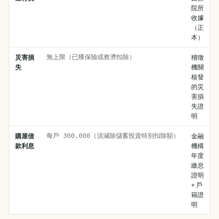
院所
收據
（正
本）
災害損
無上限（已獲保險或救濟扣除）
稽徵
失
機關
核發
的災
害損
失證
明
購屋借
每戶 300,000（須減除儲蓄投資特別扣除額）
金融
款利息
機構
年度
繳息
證明
+ 戶
籍證
明