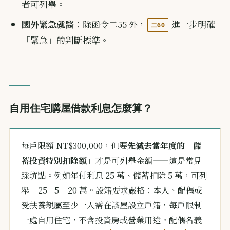
者可列舉。
國外緊急就醫
：除函令二55 外，
進一步明確
二60
「緊急」的判斷標準。
自用住宅購屋借款利息怎麼算？
每戶限額 NT$300,000，但要
先減去當年度的「儲
蓄投資特別扣除額」
才是可列舉金額——這是常見
踩坑點。例如年付利息 25 萬、儲蓄扣除 5 萬，可列
舉 = 25 - 5 = 20 萬。設籍要求嚴格：本人、配偶或
受扶養親屬至少一人需在該屋設立戶籍，每戶限制
一處自用住宅，不含投資房或營業用途。配偶名義