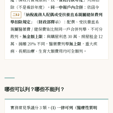
除（不是看診年度）。
同一申報戶內合併
：依函令
「
納稅義務人配偶或受扶養直系親屬健保費列
二52
舉扣除規定
」（
財政部釋示
）：配偶、受扶養直系
親屬醫藥費 / 健保費皆比照同一戶合併列舉、不可分
散列。
無金額上限
：與購屋利息 30 萬、房屋租金 12
萬、捐贈 20% 不同，醫藥費列舉
無上限
，重大疾
病、長期治療、生育大額費用均可全額列。
哪些可以列？哪些不能列？
實務常見爭議分 3 類。
(1) 一律可列（醫療性質明