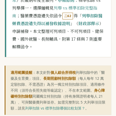
示
）於繳納年度全額列。
申報原則
：標準扣除 vs
列舉擇一，選擇邏輯見
列舉 vs 標準扣除完整指
南
；醫藥費憑證遺失依函令
得「
列舉扣除醫
二62
藥費憑證遺失得以補發收據證明
」（
財政部釋示
）
申請補發。本文整理可列項目、不可列項目、健保
費、國外就醫、長照輔具，附第 17 條與 7 則重要
解釋函令。
適用範圍提醒
：本文針對
個人綜合所得稅
列舉扣除中的「醫
藥及生育費」項目。
長期照顧特別扣除額
（每人每年 12 萬
定額扣除、不需憑證）為另一獨立特別扣除項目、適用條件
不同（須符合長照失能等級認定）、不在本文範圍。
身心障
礙特別扣除額
同屬獨立特別扣除（持有身障證明者每人 21
萬）、可與醫藥費列舉並存。如需完整對比 5 大列舉項目限
額，請見
列舉扣除 vs 標準扣除哪個比較划算？
。