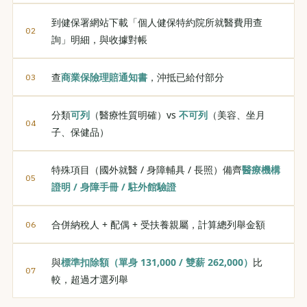
到健保署網站下載「個人健保特約院所就醫費用查
詢」明細，與收據對帳
查
商業保險理賠通知書
，沖抵已給付部分
分類
可列
（醫療性質明確）vs
不可列
（美容、坐月
子、保健品）
特殊項目（國外就醫 / 身障輔具 / 長照）備齊
醫療機構
證明 / 身障手冊 / 駐外館驗證
合併納稅人 + 配偶 + 受扶養親屬，計算總列舉金額
與
標準扣除額（單身 131,000 / 雙薪 262,000）
比
較，超過才選列舉