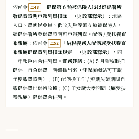
依函令
「
健保第 6 類被保險人得以健保署所
二48
發保費證明申報列舉扣除
」（
財政部釋示
）：地區
人口、農漁民會員、低收入戶等第 6 類被保險人，
憑健保署所發保費證明可申報列舉。
配偶 / 受扶養直
系親屬
：依函令
「
納稅義務人配偶或受扶養直
二52
系親屬健保費列舉扣除規定
」（
財政部釋示
），同
一申報戶內合併列舉。
實務建議
：(A) 5 月報稅時把
健保「自負保費」明細抓出來（健保署網站可下載
年度繳費證明）；(B) 配偶換工作 / 短期失業期間自
繳健保費也保留收據；(C) 子女讀大學期間（屬受扶
養親屬）健保費合併列。