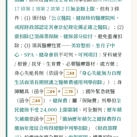
17 條第 1 項第 2 款第 2 目
無金額上限
，但有 3 條
件：(1) 須付給「
公立醫院、健保特約醫療院所，
或經財政部認定其會計紀錄完備正確之醫院
」；(2)
需扣除已領商業保險、健保部分給付
，避免重複扣
除；(3) 須具醫療性質——
美容整形、坐月子中
心、SPA、健身會員
不可列。
可列項目
：牙科補牙
/ 根管 / 拔牙、生育費、必要醫療器材、處方藥；
身心失能長照（依函令
「
身心失能無力自理
二68
生活而須長期照護之醫藥費適用列舉扣除
」）；身
障輔具（函令
+
）；國外緊急就醫
二69
二70
（函令
）。
健保費
：屬「保險費」列舉但
全
二60
民健保不受 24,000 上限限制
、可全額列；
歷年積
欠補繳
依函令
「
繳納歷年積欠之健保費得自
二51
繳納年度綜合所得總額中列舉扣除
」（
財政部釋