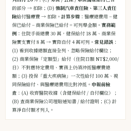
的部分 → 扣除；(D)
強制汽車責任險、第三人責任
險
給付醫療費 → 扣除。
計算步驟
：醫療總費用 − 健
保已給付 − 商業保險已給付 = 可列舉金額。
實務範
例
：住院手術總費 30 萬，健保給付 18 萬、商業保
險實支實付 8 萬 → 實際自付 4 萬可列。
常見錯誤
：
(1) 看到收據總額直接全列、忽略保險給付欄位；
(2) 商業保險「定額型」給付（住院日額 NT$2,000/
日）不對應特定費用、實務上仍須沖抵醫療費總
額；(3) 投保「重大疾病險」一次性給付 100 萬、視
同保險給付、與醫療總費用比對沖抵。
申報前檢
查
：(A) 收齊醫院收據（含健保給付 / 自付欄位）；
(B) 查商業保險公司理賠通知書 / 給付證明；(C) 計
算淨自付額才列入。