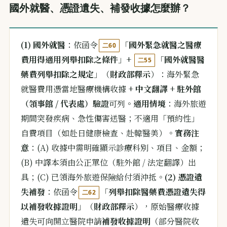
國外就醫、憑證遺失、補發收據怎麼辦？
(1) 國外就醫
：依函令
「
國外緊急就醫之醫療
二60
費用得適用列舉扣除之條件
」+
「
國外就醫醫
二55
藥費列舉扣除之規定
」（
財政部釋示
）：海外緊急
就醫費用憑當地醫療機構收據 +
中文翻譯
+
駐外館
（領事館 / 代表處）驗證
可列。
適用情境
：海外旅遊
期間突發疾病、急性傷害送醫；不適用「預約性」
自費項目（如赴日健康檢查、赴韓醫美）。
實務注
意
：(A) 收據中需明確顯示診療科別、項目、金額；
(B) 中譯本須由公正單位（駐外館 / 法定翻譯）出
具；(C) 已領海外旅遊保險給付須沖抵。
(2) 憑證遺
失補發
：依函令
「
列舉扣除醫藥費憑證遺失得
二62
以補發收據證明
」（
財政部釋示
），原始醫療收據
遺失可向開立醫院申請
補發收據證明
（部分醫院收