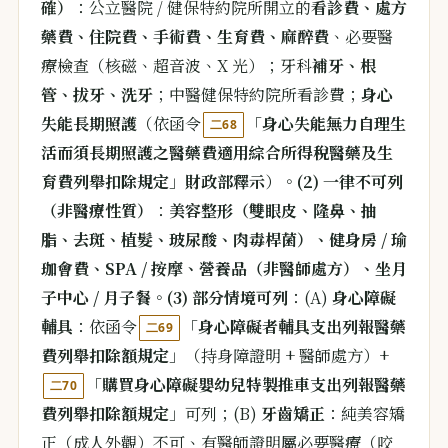
確）
：公立醫院 / 健保特約院所開立的
看診費、處方
藥費、住院費、手術費、生育費、麻醉費
、必要醫
療檢查（核磁、超音波、X 光）；牙科
補牙、根
管、拔牙、洗牙
；中醫健保特約院所看診費；
身心
失能長期照護
（依函令
「
身心失能無力自理生
二68
活而須長期照護之醫藥費適用綜合所得稅醫藥及生
育費列舉扣除規定
」
財政部釋示
）。
(2) 一律不可列
（非醫療性質）
：
美容整形（雙眼皮、隆鼻、抽
脂、去斑、植髮、玻尿酸、肉毒桿菌）、健身房 / 瑜
珈會費、SPA / 按摩、營養品（非醫師處方）、坐月
子中心 / 月子餐
。
(3) 部分情境可列
：(A)
身心障礙
輔具
：依函令
「
身心障礙者輔具支出列報醫藥
二69
費列舉扣除額規定
」（持身障證明 + 醫師處方）+
「
購買身心障礙嬰幼兒特製推車支出列報醫藥
二70
費列舉扣除額規定
」可列；(B)
牙齒矯正
：純美容矯
正（成人外觀）不可、有醫師證明屬必要醫療（咬