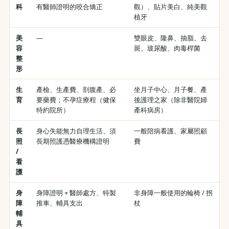
科
有醫師證明的咬合矯正
觀）、貼片美白、純美觀
植牙
美
—
雙眼皮、隆鼻、抽脂、去
容
斑、玻尿酸、肉毒桿菌
整
形
生
產檢、生產費、剖腹產、必
坐月子中心、月子餐、產
育
要藥費；不孕症療程（健保
後護理之家（除非醫院婦
特約院所）
產科病房）
長
身心失能無力自理生活、須
一般陪病看護、家屬照顧
照
長期照護憑醫療機構證明
費
/
看
護
身
身障證明 + 醫師處方、特製
非身障一般使用的輪椅 / 拐
障
推車、輔具支出
杖
輔
具