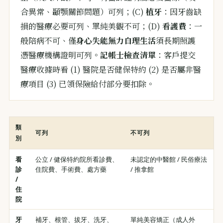
合異常、顳顎關節問題）可列；(C)
植牙
：因牙齒缺
損的醫療必要可列、單純美觀不可；(D)
看護費
：一
般陪病不可、僅
身心失能無力自理生活
須長期照護
憑醫療機構證明可列。
記帳士檢查清單
：客戶提交
醫療收據時看 (1) 醫院是否健保特約 (2) 是否屬非醫
療項目 (3) 已領保險給付部分要扣除。
類
可列
不可列
別
看
公立 / 健保特約院所看診費、
未認定的中醫館 / 民俗療法
診
住院費、手術費、處方藥
/ 推拿館
/
住
院
牙
補牙、根管、拔牙、洗牙、
單純美容矯正（成人外