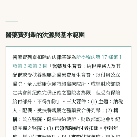
醫藥費列舉的法源與基本範圍
醫藥費列舉扣除的法律基礎為
所得稅法第 17 條第 1
項第 2 款第 2 目
「
醫藥及生育費
：納稅義務人及其
配偶或受扶養親屬之醫藥費及生育費，以付與公立
醫院、全民健康保險特約醫療院所，或經財政部認
定其會計紀錄完備正確之醫院者為限。但受有保險
給付部分，不得扣除」。
三大要件
：(1)
主體
：納稅
人、配偶、受扶養親屬之醫藥費合併列舉；(2)
機
構
：公立醫院、健保特約院所、財政部認定會計紀
錄完備之醫院；(3)
已領保險給付者扣除
。
申報年
度
：採收付實現原則、以「
實際付款年度
」列為扣