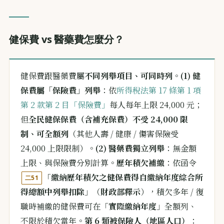
健保費 vs 醫藥費怎麼分？
健保費跟醫藥費屬
不同列舉項目、可同時列
。
(1) 健
保費屬「保險費」列舉
：依
所得稅法第 17 條第 1 項
第 2 款第 2 目「保險費」
每人每年上限 24,000 元；
但
全民健保保費（含補充保費）不受 24,000 限
制、可全額列
（其他人壽 / 健康 / 傷害保險受
24,000 上限限制）。
(2) 醫藥費獨立列舉
：無金額
上限、與保險費分別計算。
歷年積欠補繳
：依函令
「
繳納歷年積欠之健保費得自繳納年度綜合所
二51
得總額中列舉扣除
」（
財政部釋示
），積欠多年 / 復
職時補繳的健保費可在「
實際繳納年度
」全額列、
不限於積欠當年。
第 6 類被保險人（地區人口）
：