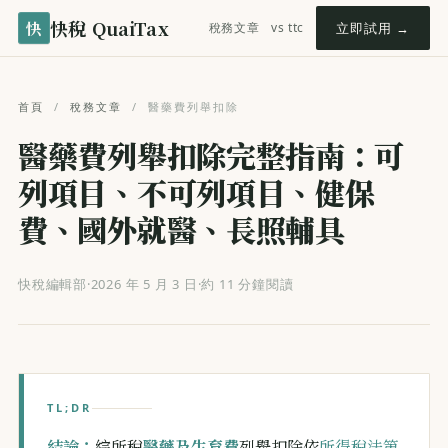
快稅 QuaiTax
快
稅務文章
vs ttc
立即試用 →
首頁
/
稅務文章
/
醫藥費列舉扣除
醫藥費列舉扣除完整指南：可
列項目、不可列項目、健保
費、國外就醫、長照輔具
快稅編輯部
·
2026 年 5 月 3 日
·
約 11 分鐘閱讀
TL;DR
結論：
綜所稅
醫藥及生育費
列舉扣除依
所得稅法第