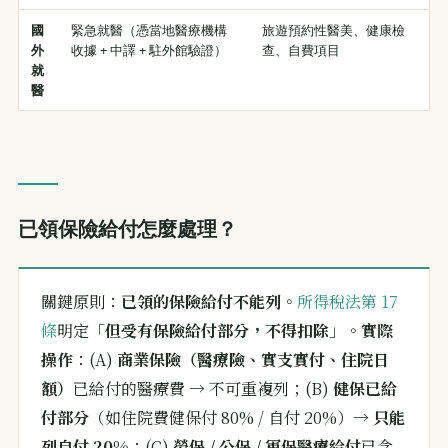
國
緊急就醫（憑當地醫療機構
旅遊預約性醫美、健康檢
外
收據 + 中譯 + 駐外館驗證）
查、自費項目
就
醫
已領保險給付怎麼處理？
關鍵原則：
已領的保險給付不能列
。
所得稅法第 17
條
明定「
但受有保險給付部分，不得扣除
」。
實際
操作
：(A)
商業保險（醫療險、實支實付、住院日
額）
已給付的醫療費 → 不可重複列；(B)
健保已給
付部分
（如住院費健保付 80% / 自付 20%）→
只能
列自付 20%
；(C)
勞保 / 公保 / 軍保醫療給付
已含