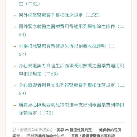
定（二52）
國外就醫醫藥費列舉扣除之規定（二55）
國外緊急就醫之醫療費用得適用列舉扣除之條件（二
60）
列舉扣除醫藥費憑證遺失得以補發收據證明（二
62）
身心失能無力自理生活而須長期照護之醫藥費適用列
舉扣除規定（二68）
身心障礙者輔具支出列報醫藥費列舉扣除額規定（二
69）
購買身心障礙嬰幼兒特製推車支出列報醫藥費列舉扣
除額規定（二70）
註：醫藥費列舉爭議多在「
美容 vs 醫療性質判定
」「
健保特約院所
認定
」「
已領商業保險給付沖抵
」「
長照 / 看護費醫療必要性證