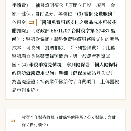
手續費）；補發證明須含「原開立日期、項目、金
額、健保 / 自付區分」等欄位。
(3) 醫師免費服務
：
依函令
「
醫師免費服務支付之藥品成本可按捐
二3
贈扣除
」（
財政部 66/11/07 台財稅字第 37487 號
函
）：醫師對偏鄉 / 弱勢免費醫療服務所支付的藥品
成本，可改列「捐贈扣除」（不列醫藥費）；此屬
醫師端自身醫藥費歸類問題、與一般患者列舉無
關。
(4) 報稅季常見情境
：拿到健保署「
個人健保特
約院所就醫費用查詢
」明細（健保署網站登入查）
為基礎憑證；補商業保險給付 / 自費項目；上傳國稅
局申報系統。
收齊全年醫療收據（健保特約院所 / 公立醫院；含健
保 / 自付欄位）