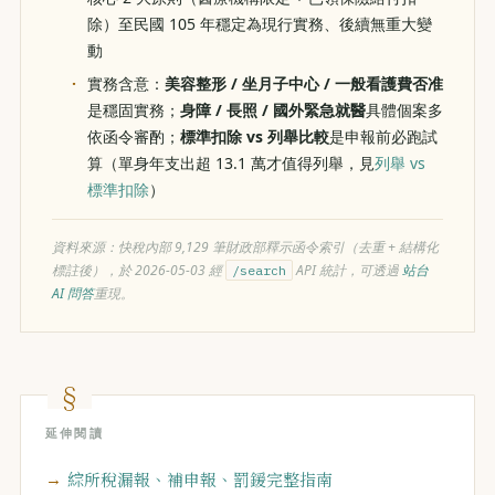
除）至民國 105 年穩定為現行實務、後續無重大變
動
實務含意：
美容整形 / 坐月子中心 / 一般看護費否准
是穩固實務；
身障 / 長照 / 國外緊急就醫
具體個案多
依函令審酌；
標準扣除 vs 列舉比較
是申報前必跑試
算（單身年支出超 13.1 萬才值得列舉，見
列舉 vs
標準扣除
）
資料來源：快稅內部 9,129 筆財政部釋示函令索引（去重 + 結構化
標註後），於 2026-05-03 經
API 統計，可透過
站台
/search
AI 問答
重現。
延伸閱讀
綜所稅漏報、補申報、罰鍰完整指南