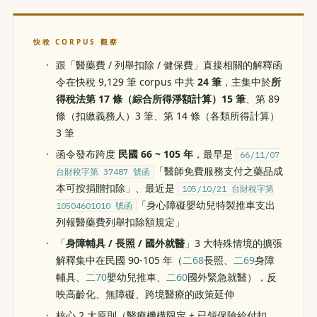
快稅 CORPUS 觀察
跟「醫藥費 / 列舉扣除 / 健保費」直接相關的解釋函
令在快稅 9,129 筆 corpus 中共
24 筆
，主集中於
所
得稅法第 17 條（綜合所得淨額計算）15 筆
、第 89
條（扣繳義務人）3 筆、第 14 條（各類所得計算）
3 筆
函令發布跨度
民國 66 ~ 105 年
，最早是
66/11/07
「醫師免費服務支付之藥品成
台財稅字第 37487 號函
本可按捐贈扣除」、最近是
105/10/21 台財稅字第
「身心障礙嬰幼兒特製推車支出
10504601010 號函
列報醫藥費列舉扣除額規定」
「
身障輔具 / 長照 / 國外就醫
」3 大特殊情境的擴張
解釋集中在民國 90-105 年（
二68
長照、
二69
身障
輔具、
二70
嬰幼兒推車、
二60
國外緊急就醫），反
映高齡化、無障礙、跨境醫療的政策延伸
核心 2 大原則（醫療機構限定 + 已領保險給付扣