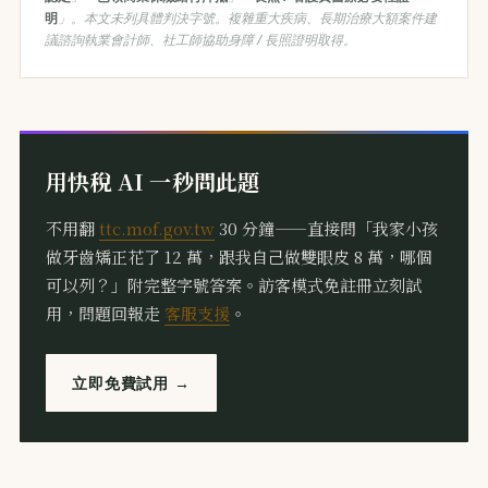
明
」。本文未列具體判決字號。複雜重大疾病、長期治療大額案件建
議諮詢執業會計師、社工師協助身障 / 長照證明取得。
用快稅 AI 一秒問此題
不用翻
ttc.mof.gov.tw
30 分鐘——直接問「我家小孩
做牙齒矯正花了 12 萬，跟我自己做雙眼皮 8 萬，哪個
可以列？」附完整字號答案。訪客模式免註冊立刻試
用，問題回報走
客服支援
。
立即免費試用 →