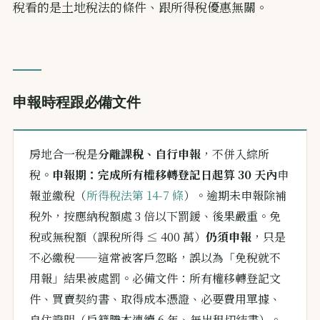
稅看的是土地稅法的條件、跟所得稅優惠無關。
申報時程跟必備文件
房地合一稅是
分離課稅、自行申報
，不併入綜所
稅。
申報期：完成所有權移轉登記日起算 30 天內
申
報並繳稅（
所得稅法第 14-7 條
）。逾期未申報除補
稅外，按應納稅額處 3 倍以下罰鍰、後果嚴重。免
稅或無稅額（課稅所得 ≤ 400 萬）
仍須申報
，只是
不必繳稅——這常被客戶忽略，誤以為「免稅就不
用報」結果被處罰。必備文件：所有權移轉登記文
件、買賣契約書、取得成本憑證、必要費用單據、
自住證明（戶籍謄本連續 6 年、無出租切結書）。