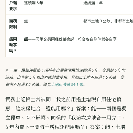
戶籍
連續滿 6 年
連續滿 1 年
要求
面積
無
都市土地 3 公畝、非都市土地 
限制
能同
能
——同筆交易兩種稅都會課，符合各自條件就各自享
時享
嗎？
※ 一生一屋條件嚴格：須持有自用住宅用地連續滿 6 年、交易前 5 年內
設籍、出售前 5 年無出租或營業使用、且都市土地不超過 1.5 公畝、非
都市不超過 3.5 公畝。詳見
土地稅法第 34-1 條
。
實務上記帳士常被問「我之前用過土增稅自用住宅優
惠，這次房地合一還能用嗎？」答案：
能
——兩個是獨
立優惠、互不影響。同樣的「我這次房地合一用完了，
6 年內賣下一間時土增稅還能用嗎？」答案：
能
，土增