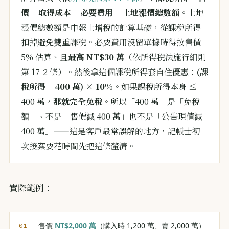
價 − 取得成本 − 必要費用 − 土地漲價總數額
。土地
漲價總數額是申報土增稅的計算基礎，從課稅所得
扣掉避免雙重課稅。必要費用沒留單據時得按售價
5% 估算、且
最高 NT$30 萬
（依所得稅法施行細則
第 17-2 條）。然後拿這個課稅所得套自住優惠：
(課
稅所得 − 400 萬) × 10%
。如果課稅所得本身 ≤
400 萬，
那就完全免稅
。所以「400 萬」是「免稅
額」、不是「售價減 400 萬」也不是「公告現值減
400 萬」——這是客戶最常誤解的地方，記帳士初
次接案要花時間先把這條釐清。
實際範例：
售價
NT$2,000 萬
（購入時 1,200 萬、賣 2,000 萬）