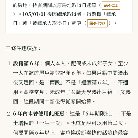
的房地，持有期間以原房地取得日起算（
函令二2
）。
105/01/01 後因繼承取得
者，得選擇「繼承
日」或「被繼承人取得日」起算（
）。
函令七47
三條件逐項拆：
設籍滿 6 年
：個人本人、配偶或未成年子女，至少
一人在該房屋戶籍登記滿 6 年。如果戶籍中間遷出
後又遷回，是「兩段」不是「連續滿 6 年」，
不適
用
。實務常見：未成年子女讀大學遷出戶籍 → 又遷
回，這段期間中斷後得從零開始算。
6 年內未曾使用此優惠
：這是「6 年期限制」、不是
土增稅的「一生一次」。也就是說可以用第二次、
但要間隔 6 年以上。客戶換房節奏快的話這條最容