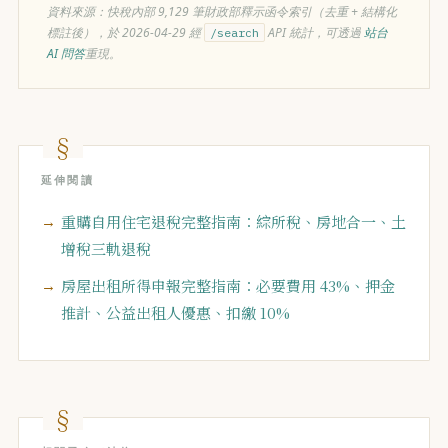
資料來源：快稅內部 9,129 筆財政部釋示函令索引（去重 + 結構化
標註後），於 2026-04-29 經
API 統計，可透過
站台
/search
AI 問答
重現。
延伸閱讀
重購自用住宅退稅完整指南：綜所稅、房地合一、土
增稅三軌退稅
房屋出租所得申報完整指南：必要費用 43%、押金
推計、公益出租人優惠、扣繳 10%