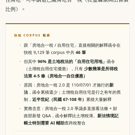
比例）。
快稅 CORPUS 觀察
跟「房地合一稅 / 自用住宅」直接相關的解釋函令在
快稅 9,129 筆 corpus 中共
46 筆
但其中
96% 是土地稅法的「自用住宅用地」
函令
（土增稅自用住宅優惠），只有
少數幾筆是所得稅
法第 4-5 條（房地合一自住優惠）
原因：房地合一稅 2.0 是 110/07/01 才施行的
新
法
，函令累積還少；土增稅自用住宅是行之有年的舊
制，
近半世紀（民國 67-108 年）
累積大量解釋
實務含意：房地合一稅 2.0 爭議多直接看法條 + 財
政部新發 Q&A，函令解釋比土增稅薄。
新法情境記
帳士特別需要 AI 輔助
查跨稅整合