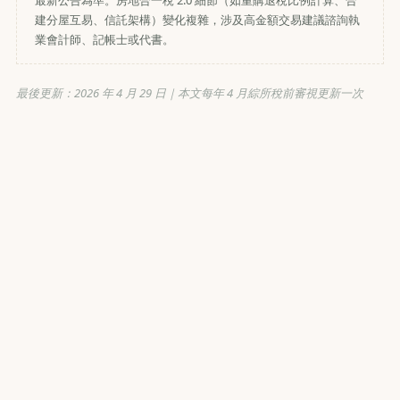
最新公告為準。房地合一稅 2.0 細節（如重購退稅比例計算、合
建分屋互易、信託架構）變化複雜，涉及高金額交易建議諮詢執
業會計師、記帳士或代書。
最後更新：
2026 年 4 月 29 日
｜本文每年 4 月綜所稅前審視更新一次