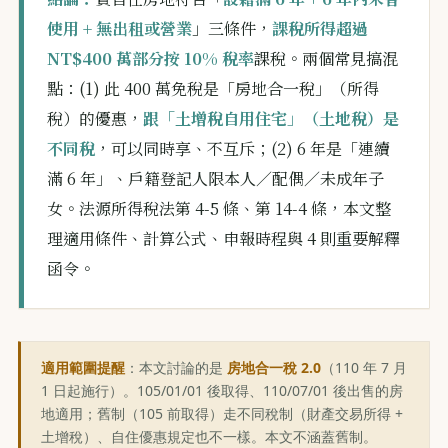
使用 + 無出租或營業
」三條件，
課稅所得超過
NT$400 萬部分按 10% 稅率
課稅。兩個常見搞混
點：(1) 此 400 萬免稅是「房地合一稅」（所得
稅）的優惠，
跟「土增稅自用住宅」（土地稅）是
不同稅
，可以同時享、不互斥；(2) 6 年是「連續
滿 6 年」、戶籍登記人限本人／配偶／未成年子
女。法源所得稅法第 4-5 條、第 14-4 條，本文整
理適用條件、計算公式、申報時程與 4 則重要解釋
函令。
適用範圍提醒
：本文討論的是
房地合一稅 2.0
（110 年 7 月
1 日起施行）。105/01/01 後取得、110/07/01 後出售的房
地適用；舊制（105 前取得）走不同稅制（財產交易所得 +
土增稅）、自住優惠規定也不一樣。本文不涵蓋舊制。