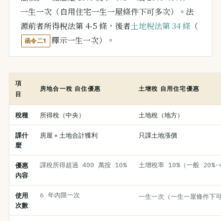
一生一次（自用住宅一生一屋條件下可多次）。法
源前者所得稅法第 4-5 條，後者
土地稅法第 34 條
（
釋示一生一次）。
函令二1
項
房地合一稅 自住優惠
土增稅 自用住宅優惠
目
稅種
所得稅（中央）
土地稅（地方）
課什
房屋＋土地合計獲利
只課土地漲價
麼
優惠
課稅所得超過 400 萬按 10%
土增稅率 10%（一般 20%-
內容
使用
6 年內限一次
一生一次（一生一屋條件下
次數