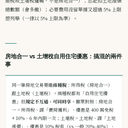
屋稅或土增稅邏輯，不是房地合一）；忘記扣土地漲價
總數額（會多繳）；必要費用沒留單據又超過 5% 上限
想列舉（一律以 5% 上限為準）。
房地合一 vs 土增稅自用住宅優惠：搞混的兩件
事
同一筆房地交易要繳
兩種稅
：所得稅（房地合一）
跟土地稅（土增稅）。兩種稅都有「自用住宅優
惠」但
規定不互通、可同時享
。簡單對照：房地合
一 = 所得稅、課「賣房獲利」、優惠是 400 萬免稅
+ 10%、6 年內限一次；土增稅 = 土地稅、課「土地
漲價」、優惠是 10% 稅率（vs 一般 20%-40%）、