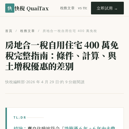
快稅 QuaiTax
快
稅務文章
vs ttc
立即試用 →
首頁
/
稅務文章
/
房地合一稅自用住宅 400 萬免稅
房地合一稅自用住宅 400 萬免
稅完整指南：條件、計算、與
土增稅優惠的差別
快稅編輯部
·
2026 年 4 月 29 日
·
約 9 分鐘閱讀
TL;DR
結論：
賣自住房地符合「
設籍滿 6 年 + 6 年內未曾