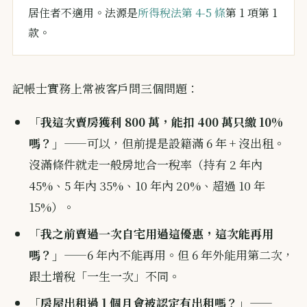
居住者不適用。法源是
所得稅法第 4-5 條
第 1 項第 1
款。
記帳士實務上常被客戶問三個問題：
「我這次賣房獲利 800 萬，能扣 400 萬只繳 10%
嗎？」
——可以，但前提是設籍滿 6 年 + 沒出租。
沒滿條件就走一般房地合一稅率（持有 2 年內
45%、5 年內 35%、10 年內 20%、超過 10 年
15%）。
「我之前賣過一次自宅用過這優惠，這次能再用
嗎？」
——6 年內不能再用。但 6 年外能用第二次，
跟土增稅「一生一次」不同。
「房屋出租過 1 個月會被認定有出租嗎？」
——