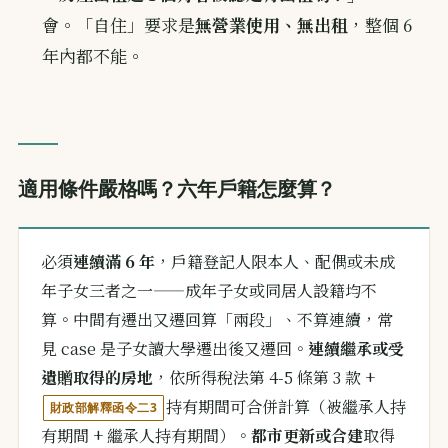
會。「自住」要求是
無營業使用、無出租
，整個 6
年內都不能。
適用條件嚴格嗎？六年戶籍怎麼算？
必須
連續滿 6 年
，戶籍登記人限本人、配偶或未成
年子女三者之一——成年子女或同居人設籍均不
算。中間有遷出又遷回算「兩段」、不算連續，常
見 case 是子女讀大學遷出後又遷回。
連續繼承或受
遺贈取得的房地
，依所得稅法第 4-5 條第 3 款 +
持有期間可合併計算（被繼承人持
財政部解釋函令二3
有期間 + 繼承人持有期間）。
都市更新或合建
取得