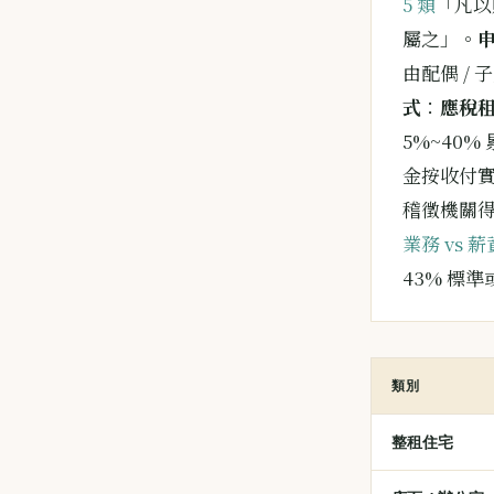
5 類
「凡以
屬之」。
由配偶 /
式
：
應稅租
5%~40%
金按收付
稽徵機關
業務 vs 
43% 標
類別
整租住宅