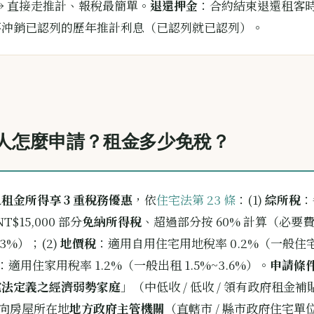
→ 直接走推計、報稅最簡單。
退還押金
：合約結束退還租客
不沖銷已認列的歷年推計利息（已認列就已認列）。
人怎麼申請？租金多少免稅？
租金所得享 3 重稅務優惠
，依
住宅法第 23 條
：(1)
綜所稅
：
T$15,000 部分
免納所得稅
、超過部分按 60% 計算（必要費
3%）；(2)
地價稅
：適用自用住宅用地稅率 0.2%（一般住宅
：適用住家用稅率 1.2%（一般出租 1.5%~3.6%）。
申請條
宅法定義之經濟弱勢家庭
」（中低收 / 低收 / 領有政府租金
) 向房屋所在地
地方政府主管機關
（直轄市 / 縣市政府住宅單