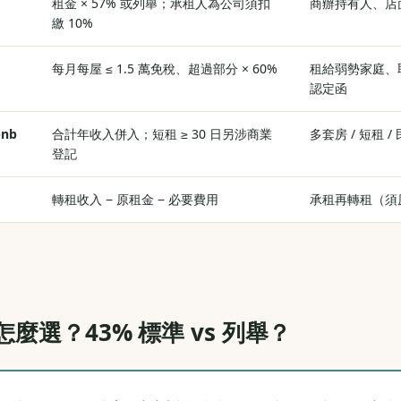
租金 × 57% 或列舉；承租人為公司須扣
商辦持有人、店
繳 10%
每月每屋 ≤ 1.5 萬免稅、超過部分 × 60%
租給弱勢家庭、
認定函
bnb
合計年收入併入；短租 ≥ 30 日另涉商業
多套房 / 短租 /
登記
轉租收入 − 原租金 − 必要費用
承租再轉租（須
麼選？43% 標準 vs 列舉？