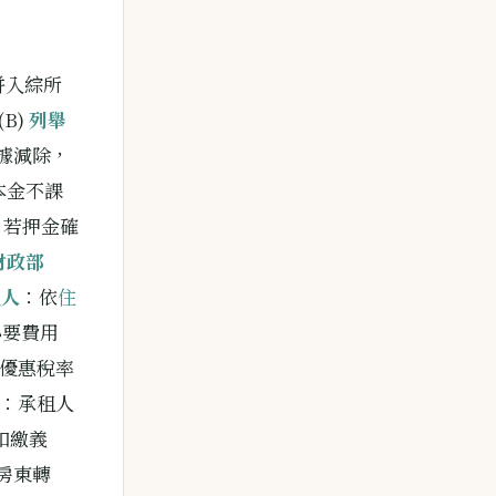
併入綜所
B)
列舉
據減除，
本金不課
；若押金確
財政部
租人
：依
住
必要費用
優惠稅率
：承租人
無扣繳義
房東轉