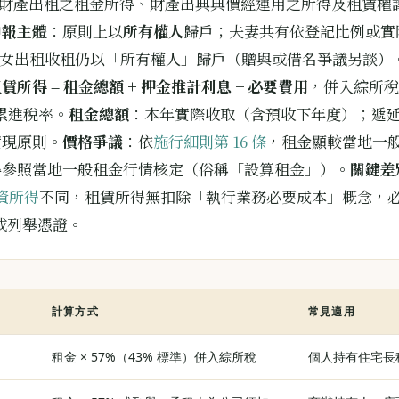
財產出租之租金所得、財產出典典價經運用之所得及租賃權
申報主體
：原則上以
所有權人
歸戶；夫妻共有依登記比例或實
 子女出租收租仍以「所有權人」歸戶（贈與或借名爭議另談）
賃所得 = 租金總額 + 押金推計利息 − 必要費用
，併入綜所稅
 累進稅率。
租金總額
：本年實際收取（含預收下年度）；遞
實現原則。
價格爭議
：依
施行細則第 16 條
，租金顯較當地一
得參照當地一般租金行情核定（俗稱「設算租金」）。
關鍵差
薪資所得
不同，租賃所得無扣除「執行業務必要成本」概念，
準或列舉憑證。
計算方式
常見適用
租金 × 57%（43% 標準）併入綜所稅
個人持有住宅長租