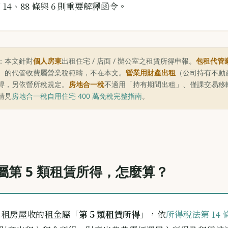
14、88 條與 6 則重要解釋函令。
：本文針對
個人房東
出租住宅 / 店面 / 辦公室之租賃所得申報。
包租代管
）的代管收費屬營業稅範疇，不在本文。
營業用財產出租
（公司持有不動
得，另依營所稅規定。
房地合一稅
不適用「持有期間出租」、僅課交易移
請見
房地合一稅自用住宅 400 萬免稅完整指南
。
屬第 5 類租賃所得，怎麼算？
出租房屋收的租金屬「
第 5 類租賃所得
」，依
所得稅法第 14 條