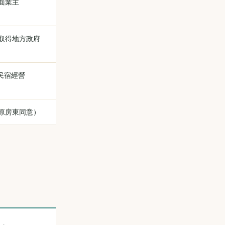
面業主
取得地方政府
 民宿經營
原房東同意）