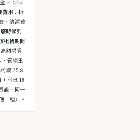
 × 57%
必要費用
：折
費、清潔費
什麼時候列
按租賃期間
 高額房貸
水、管線重
可減 25.8
+ 利息 18
好憑證。
同一
年僅一種）。