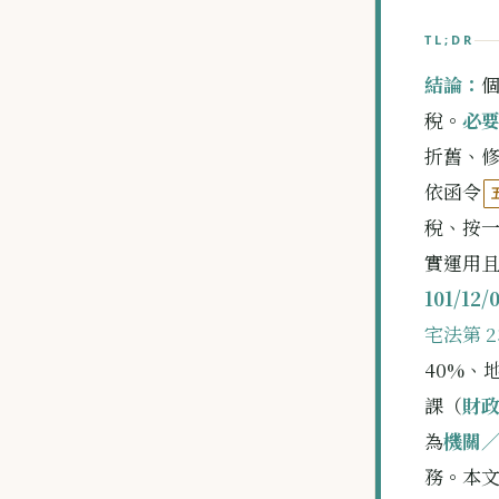
TL;DR
結論：
稅。
必
折舊、
依函令
稅、按
實運用
101/12
宅法第 2
40%、地
課（
財政部
為
機關
務。本