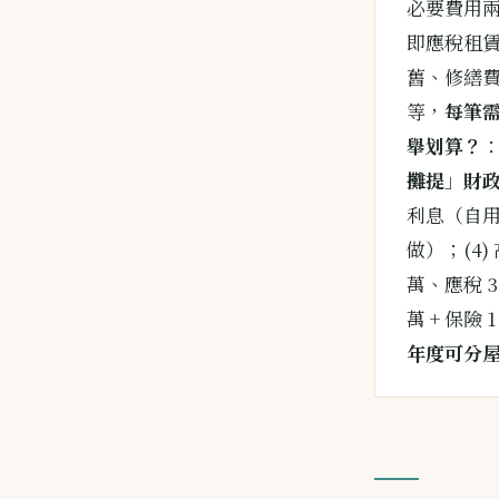
必要費用
即應稅租
舊、修繕
等，
每筆需
舉划算？
：
攤提
」
財政
利息（自用
做）；(4)
萬、應稅 34
萬 + 保險 
年度可分