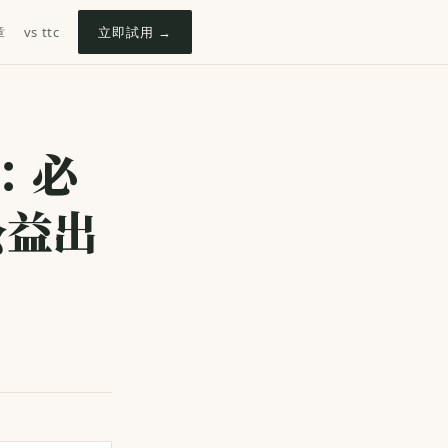
章
vs ttc
立即試用 →
：必
公益出