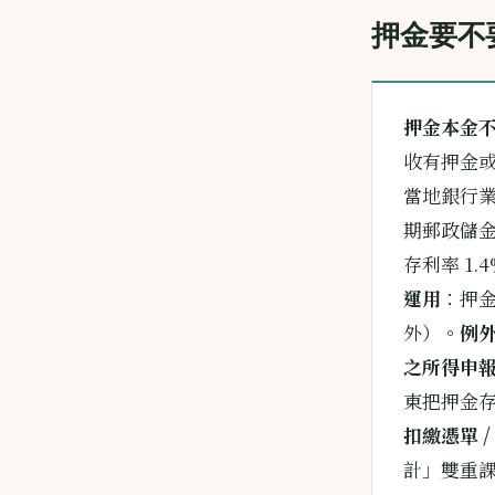
押金要不
押金本金
收有押金
當地銀行
期郵政儲金
存利率 1.4
運用
：押
外）。
例
之所得申
東把押金
扣繳憑單 
計」雙重