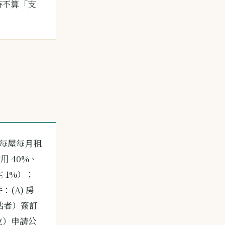
時不算「支
每屋每月租
用 40%、
 1%）；
件
：(A) 房
補貼者）簽訂
位）申請公