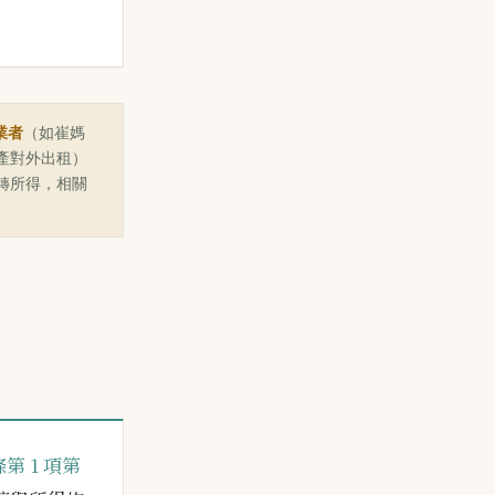
業者
（如崔媽
產對外出租）
轉所得，相關
第 1 項第