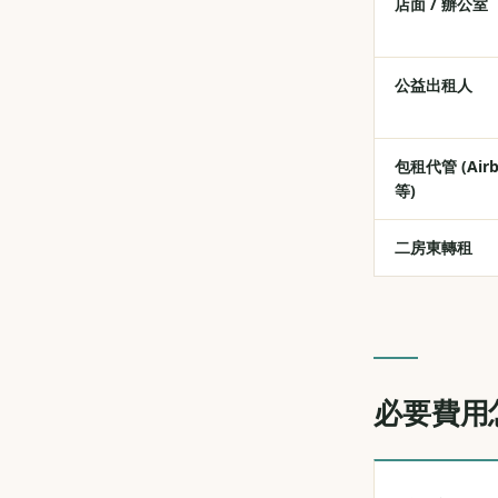
店面 / 辦公室
公益出租人
包租代管 (Air
等)
二房東轉租
必要費用怎