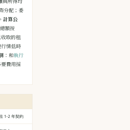
讓與所得均
際分配；委
。
計算公
總額按
延收取的租
般行情低時
別
：和
執行
必要費用採
 1-2 年契約