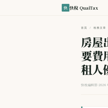
快稅 QuaiTax
快
首頁
/
稅務文章
房屋
要費
租人
快稅編輯部
·
2026 