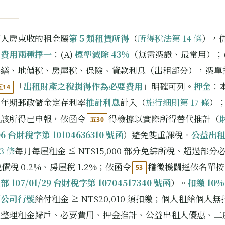
個人房東收的租金屬
第 5 類租賃所得
（
所得稅法第 14 條
），
要費用兩種擇一
：(A)
標準減除 43%
（無需憑證、最常用）；(
修繕、地價稅、房屋稅、保險、貸款利息（出租部分），憑單
「
出租財產之稅捐得作為必要費用
」明確可列。
押金
：
五14
一年期郵政儲金定存利率
推計利息
計入（
施行細則第 17 條
）
且該所得已申報，依函令
得檢據以實際所得替代推計（
五30
/06 台財稅字第 10104636310 號函
）避免雙重課稅。
公益出
3 條
每月每屋租金 ≤ NT$15,000 部分免綜所稅、超過部分
價稅 0.2%、房屋稅 1.2%；依函令
稽徵機關逕依名單按
53
 107/01/29 台財稅字第 10704517340 號函
）。
扣繳 10%
／公司行號
給付租金 ≥ NT$20,010 須扣繳；個人租給個人
文整理租金歸戶、必要費用、押金推計、公益出租人優惠、二