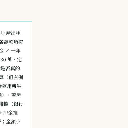
「財產出租
各該款項按
金 × 一年
30 萬、定
論是否真的
算（但有例
金運用所生
函
），若房
檢據（銀行
+ 押金推
得；金額小