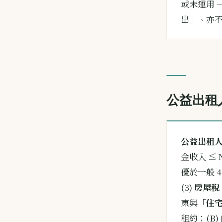
或未運用 
出」、亦
公益出租
公益出租人
金收入 ≤ N
優於一般 4
(3)
房屋稅
東與「
住
租約；(B