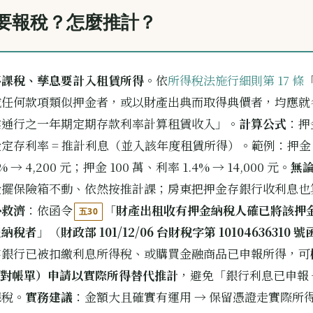
要報稅？怎麼推計？
不課稅、孳息要計入租賃所得
。依
所得稅法施行細則第 17 條
或任何款項類似押金者，或以財產出典而取得典價者，均應就
業通行之一年期定期存款利率計算租賃收入」。
計算公式
：押
定存利率 = 推計利息（並入該年度租賃所得）。範例：押金 
% → 4,200 元；押金 100 萬、利率 1.4% → 14,000 元。
無
金擺保險箱不動、依然按推計課；房東把押金存銀行收利息也
外救濟
：依函令
「
財產出租收有押金納稅人確已將該押
五30
報納稅者
」（
財政部 101/12/06 台財稅字第 10104636310 號
存銀行已被扣繳利息所得稅、或購買金融商品已申報所得，可
/ 對帳單）申請以實際所得替代推計
，避免「銀行利息已申報 
課稅。
實務建議
：金額大且確實有運用 → 保留憑證走實際所