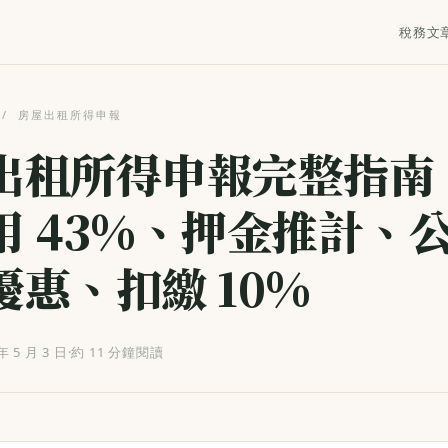
稅務文
/
房屋出租所得申報
出租所得申報完整指南
用 43%、押金推計、
優惠、扣繳 10%
年 5 月 3 日
·
約 11 分鐘閱讀