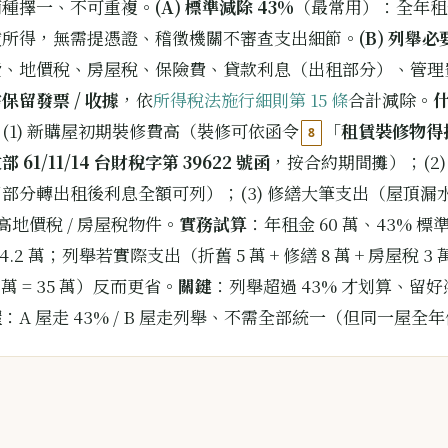
兩種擇一、不可重複。
(A) 標準減除 43%
（最常用）：全年租金
賃所得，無需提憑證、稽徵機關不審查支出細節。
(B) 列舉
費、地價稅、房屋稅、保險費、貸款利息（出租部分）、管理
保留發票 / 收據
，依
所得稅法施行細則第 15 條
合計減除。
(1) 新購屋初期裝修費高（裝修可依函令
「
租賃裝修物得
8
部 61/11/14 台財稅字第 39622 號函
，按合約期間攤）；(2)
部分轉出租後利息全額可列）；(3) 修繕大筆支出（屋頂漏
 高地價稅 / 房屋稅物件。
實務試算
：年租金 60 萬、43% 標準
.2 萬；列舉若實際支出（折舊 5 萬 + 修繕 8 萬 + 房屋稅 3 萬 
1 萬 = 35 萬）反而更省。
關鍵
：列舉超過 43% 才划算、留
屋
：A 屋走 43% / B 屋走列舉、不需全部統一（但同一屋全