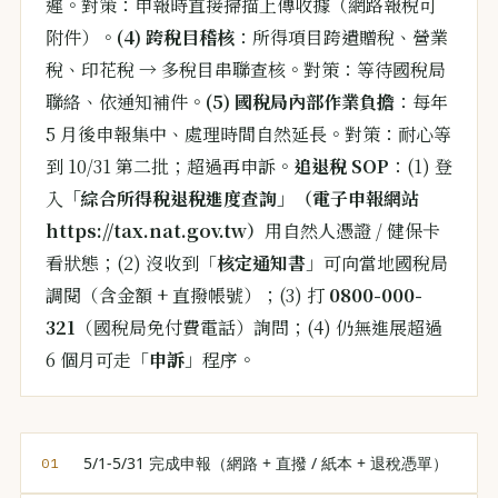
遲。對策：申報時直接掃描上傳收據（網路報稅可
附件）。
(4) 跨稅目稽核
：所得項目跨遺贈稅、營業
稅、印花稅 → 多稅目串聯查核。對策：等待國稅局
聯絡、依通知補件。
(5) 國稅局內部作業負擔
：每年
5 月後申報集中、處理時間自然延長。對策：耐心等
到 10/31 第二批；超過再申訴。
追退稅 SOP
：(1) 登
入
「綜合所得稅退稅進度查詢」（電子申報網站
https://tax.nat.gov.tw）
用自然人憑證 / 健保卡
看狀態；(2) 沒收到「
核定通知書
」可向當地國稅局
調閱（含金額 + 直撥帳號）；(3) 打
0800-000-
321
（國稅局免付費電話）詢問；(4) 仍無進展超過
6 個月可走「
申訴
」程序。
5/1-5/31 完成申報（網路 + 直撥 / 紙本 + 退稅憑單）