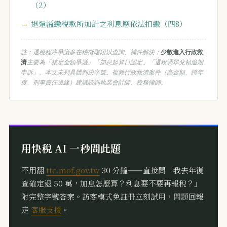
（2）
退還溢繳稅款所加計之利息應依法扣繳（四8）
註：退稅程序爭議多在稽徵階段以查詢、補件解決；
少數進入行政救
濟
主要為「核定金額爭議」「加息起算日認定」「退稅憑單兌領逾期
申訴」。本文未列具體判決字號。複雜行政救濟案件（高金額、跨年
度、刑事責任邊緣）建議諮詢執業會計師、稅務律師。
用快稅 AI 一秒問此題
不用翻
ttc.mof.gov.tw
30 分鐘——直接問「我去年復
查確定退 50 萬，加息怎麼算？利息要不要再報稅？」
附完整字號答案。訪客模式免註冊立刻試用，問題回報
走
客服支援
。