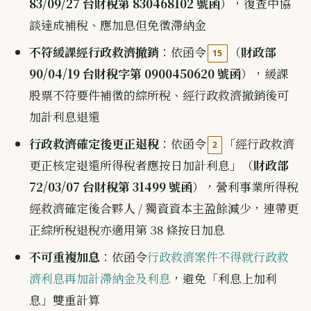
83/09/27 台財稅第 830468102 號函
），復查中協
談達成補稅、應加息但免徵滯納金
不符緩課經行政救濟撤銷
：依函令
（
財政部
15
90/04/19 台財稅字第 0900450620 號函
），緩課
股票不符要件補徵的綜所稅、經行政救濟撤銷後可
加計利息退還
行政救濟確定後更正退稅
：依函令
「經行政救濟
2
更正核定退還所得稅者應按日加計利息」（
財政部
72/03/07 台財稅第 31499 號函
），營利事業所得稅
經救濟確定後合夥人 / 獨資資本主盈餘減少，連帶更
正綜所稅退稅亦適用第 38 條按日加息
不可重複加息
：依函令
行政救濟案件不得就行政救
濟利息再加計滯納金及利息
，避免「利息上加利
息」雙重計算