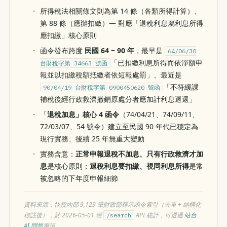
所得稅法相關條文則為第 14 條（各類所得計算）、
第 88 條（應辦扣繳）— 對應「退稅利息屬利息所得
應扣繳」核心原則
函令發布跨度
民國 64 ~ 90 年
，最早是
64/06/30
「已扣繳利息所得而依淨額申
台財稅字第 34663 號函
報並以扣繳稅額抵繳者依短報處罰」、最近是
「不符緩課
90/04/19 台財稅字第 0900450620 號函
補稅後經行政救濟撤銷原處分者應加計利息退還」
「
退稅加息」核心 4 函令
（74/04/21、74/09/11、
72/03/07、54 號令）建立至民國 90 年代已穩定為
現行實務、後續 25 年無重大變動
實務含意：
正常申報退稅不加息、只有行政救濟才加
息
是核心原則；
退稅利息要扣繳、視同利息所得
是常
被忽略的下年度申報細節
資料來源：快稅內部 9,129 筆財政部釋示函令索引（去重 + 結構化
標註後），於 2026-05-01 經
API 統計，可透過
站台
/search
AI 問答
重現。