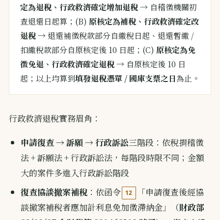
定為退稅、行政救濟確定增加退稅
→ 自稽徵機關初
查退還日起算；(B)
原核定為補稅、行政救濟確定改
退稅
→ 退還補徵稅款部分自繳稅日起、退還暫繳 /
扣繳稅款部分自原核定後 10 日起；(C)
原核定為免
徵免退、行政救濟確定退稅
→ 自原核定後 10 日
起；以上均算到
填發退稅憑單 / 國庫支票之日
為止。
行政救濟退稅實務眉角：
申請復查 → 訴願 → 行政訴訟
三階段：依稅捐稽徵
法 + 訴願法 + 行政訴訟法，每階段時限不同；金額
大的案件多進入行政訴訟階段
復查協談撤案補稅
：依函令
「申請復查後經協
12
談撤案補稅者應加計利息免加徵滯納金」（
財政部