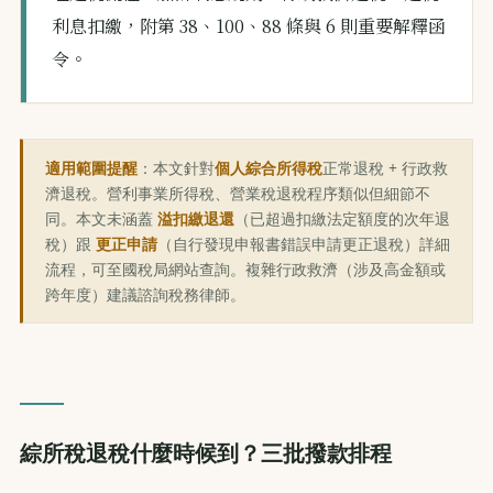
利息扣繳，附第 38、100、88 條與 6 則重要解釋函
令。
適用範圍提醒
：本文針對
個人綜合所得稅
正常退稅 + 行政救
濟退稅。營利事業所得稅、營業稅退稅程序類似但細節不
同。本文未涵蓋
溢扣繳退還
（已超過扣繳法定額度的次年退
稅）跟
更正申請
（自行發現申報書錯誤申請更正退稅）詳細
流程，可至國稅局網站查詢。複雜行政救濟（涉及高金額或
跨年度）建議諮詢稅務律師。
綜所稅退稅什麼時候到？三批撥款排程