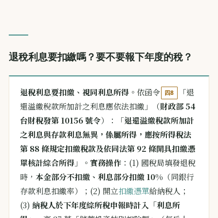
退稅利息要扣繳嗎？要不要報下年度的稅？
退稅利息要扣繳、視同利息所得
。依函令
「退
四8
還溢繳稅款所加計之利息應依法扣繳」（
財政部 54
台財稅發第 10156 號令
）：「
退還溢繳稅款所加計
之利息與存款利息無異，係屬所得，應按所得稅法
第 88 條規定扣繳稅款及依同法第 92 條開具扣繳憑
單核計綜合所得
」。
實務操作
：(1) 國稅局填發退稅
時，
本金部分不扣繳、利息部分扣繳 10%
（同銀行
存款利息扣繳率）；(2) 開立
扣繳憑單
給納稅人；
(3)
納稅人於下年度綜所稅申報時計入「利息所