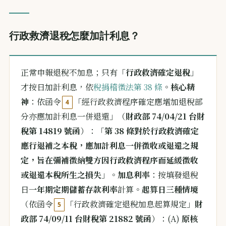
行政救濟退稅怎麼加計利息？
正常申報退稅不加息；只有「
行政救濟確定退稅
」
才按日加計利息，依
稅捐稽徵法第 38 條
。
核心精
神
：依函令
「經行政救濟程序確定應增加退稅部
4
分亦應加計利息一併退還」（
財政部 74/04/21 台財
稅第 14819 號函
）：「
第 38 條對於行政救濟確定
應行退補之本稅，應加計利息一併徵收或退還之規
定，旨在彌補徵納雙方因行政救濟程序而延緩徵收
或退還本稅所生之損失
」。
加息利率
：按填發退稅
日
一年期定期儲蓄存款利率
計算。
起算日三種情境
（依函令
「行政救濟確定退稅加息起算規定」
財
5
政部 74/09/11 台財稅第 21882 號函
）：(A)
原核