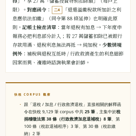
得」
，享 27 萬「儲蓄投資特別扣除額」（每戶上
限）。
對應函令
：
「退還溢繳稅款所加計之利
二4
息應依法扣繳」（同令第 88 條延伸）也明確此原
則。
記帳士檢查清單
：當年退稅有加息 → 下年度申
報務必把利息部分計入；若 27 萬儲蓄扣除已被銀行
存款用滿、退稅利息無法再抵 → 純加稅。
少數情境
例外
：補稅與退稅互抵時 / 行政救濟產生的利息細節
因案而異、複雜時諮詢執業會計師。
快稅 CORPUS 觀察
跟「退稅 / 加息 / 行政救濟退稅」直接相關的解釋函
令在快稅 9,129 筆 corpus 中共
25 筆
，主集中於
稅
捐稽徵法第 38 條（行政救濟加息退補稅）8 筆
、第
100 條（稅款退補程序）3 筆、第 30 條（稅款繳
納）2 筆