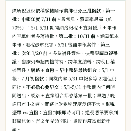
綜所稅退稅依稽徵機關作業排程
分三批撥款
。
第一
批：申報年度 7/31 前
。最常見、覆蓋率最高（約
70%）：5/1-5/31 期間網路報稅 + 直撥帳戶 + 申報
內容單純者多落這批。
第二批：10/31 前
。涵蓋紙本
申報 / 退稅憑單兌領 / 5/31 後補申報案件。
第三
批：次年 1/20 前
。多為補件案件、扶養親屬重複爭
議、醫療列舉超門檻待補、跨年度結轉、跨稅目稽
核案件。
網路 + 直撥 + 早申報是最快組合
：5/1 申
報、7 月初撥款；同樣內容 5/31 申報多等 2 週但仍
同批。
不必擔心要早交
：5/1-5/31 申報期內任何時
間送出，網路 + 直撥組合都會落第一批；早送 / 晚
送只差 1-2 週、實務上對退稅速度差距不大。
退稅
憑單 vs 直撥
：直撥到帳即時可用；退稅憑單要拿到
郵局兌領、有 2 年兌領期限、逾期作廢需重新申
請。