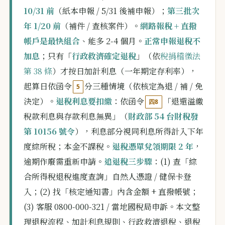
10/31 前
（紙本申報 / 5/31 後補申報）；
第三批次
年 1/20 前
（補件 / 查核案件）。
網路報稅 + 直撥
帳戶是最快組合
、能多 2-4 個月。
正常申報退稅不
加息
；只有「
行政救濟確定退稅
」（依
稅捐稽徵法
第 38 條
）才按日加計利息（一年期定存利率），
起算日依函令
分三種情境（依核定為退 / 補 / 免
5
決定）。
退稅利息要扣繳
：依函令
「退還溢繳
四8
稅款利息與存款利息無異」（
財政部 54 台財稅發
第 10156 號令
），利息部分視同利息所得計入下年
度綜所稅；本金不課稅。
退稅憑單兌領期限 2 年
，
逾期作廢需重新申請。
追退稅三步驟
：(1) 查「綜
合所得稅退稅進度查詢」自然人憑證 / 健保卡登
入；(2) 找「核定通知書」內含金額 + 直撥帳號；
(3) 客服 0800-000-321 / 當地國稅局申訴。本文整
理退稅流程、加計利息規則、行政救濟退稅、退稅