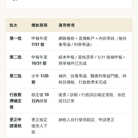
批次
撥款期限
適用情境
第一批
申報年度
網路報稅 + 直撥帳戶 + 內容單純（無扶
7/31 前
養爭議 / 列舉爭議）
第二批
申報年度
紙本申報 / 退稅憑單 / 5/31 後補申報 /
10/31 前
簡單補件已完成
第三批
次年
1/20
補件、扶養爭議、醫療列舉超門檻、跨
前
稅目稽核、行政救濟未完成
行政救
核定後
10
復查 / 訴願 / 行政訴訟確定退稅、加息
濟確定
日內
填發
按日計算
後
更正申
更正核定
納稅人自行發現錯誤、申請更正
請退稅
後排入下
批