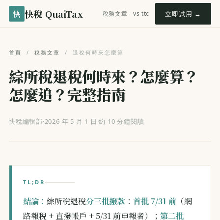
快稅 QuaiTax
快
稅務文章
vs ttc
立即試用 →
首頁
/
稅務文章
/
退稅何時來怎麼算
綜所稅退稅何時來？怎麼算？
怎麼追？完整指南
快稅編輯部
·
2026 年 5 月 1 日
·
約 10 分鐘閱讀
TL;DR
結論：
綜所稅退稅
分三批撥款
：
首批 7/31 前
（網
路報稅 + 直撥帳戶 + 5/31 前申報者）；
第二批