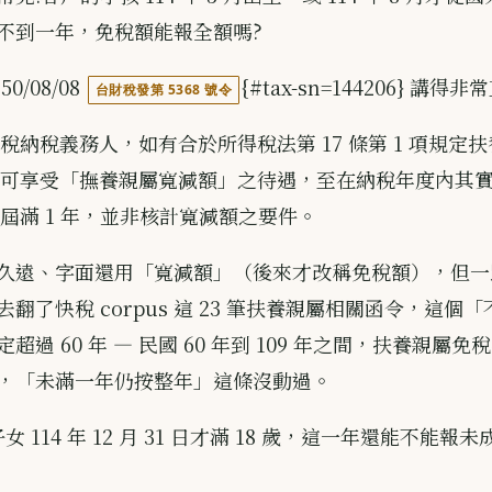
不到一年，免稅額能報全額嗎?
0/08/08
{#tax-sn=144206} 講得非
台財稅發第 5368 號令
稅納稅義務人，如有合於所得稅法第 17 條第 1 項規定
可享受「撫養親屬寬減額」之待遇，至在納稅年度內其
屆滿 1 年，並非核計寬減額之要件。
久遠、字面還用「寬減額」（後來才改稱免稅額），但一
翻了快稅 corpus 這 23 筆扶養親屬相關函令，這個
超過 60 年 — 民國 60 年到 109 年之間，扶養親屬
，「未滿一年仍按整年」這條沒動過。
 114 年 12 月 31 日才滿 18 歲，這一年還能不能報