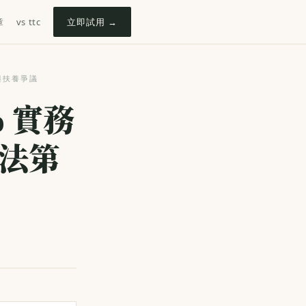
章
vs ttc
立即試用 →
條與扶養爭議
 實務
稅法第