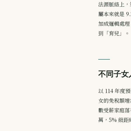
法源脈絡上，第
屬本來就是 9.
加成邏輯處理
到「育兒」。
不同子女
以 114 年度
女的免稅額增加 4
數受薪家庭落在
萬，5% 級距約