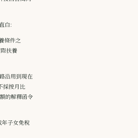
常直白:
扶養條件之
實際扶養
路沿用到現在
「不採按月比
免稅額的解釋函令
未成年子女免稅