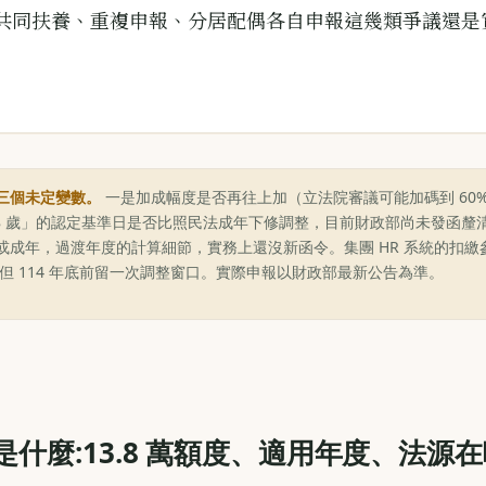
共同扶養、重複申報、分居配偶各自申報這幾類爭議還是
三個未定變數。
一是加成幅度是否再往上加（立法院審議可能加碼到 60% 
18 歲」的認定基準日是否比照民法成年下修調整，目前財政部尚未發函釐
出生或成年，過渡年度的計算細節，實務上還沒新函令。集團 HR 系統的扣
定，但 114 年底前留一次調整窗口。實際申報以財政部最新公告為準。
是什麼:13.8 萬額度、適用年度、法源