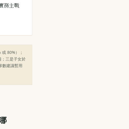
實務主戰
或 80%）；
清；三是子女於
繳參數建議暫用
在哪