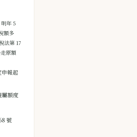
明年 5
稅額多
稅法第 17
仍走原額
年度申報起
親屬額度
8 號