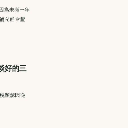
 因為未滿一年
補充函令釐
戶談好的三
稅額誘因從