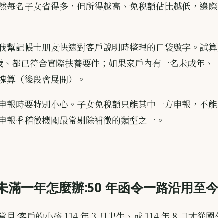
然每名子女省得多，但所得越高、免稅額佔比越低，邊際
我幫記帳士朋友快速對客戶說明時整理的口袋數字。試算
8 歲、都已符合實際扶養要件；如果家戶內有一名未成年、
塊算（後段會展開）。
申報時要特別小心。子女免稅額只能其中一方申報，不能
申報季稽徵機關最常剔除補徵的類型之一。
未滿一年怎麼辦:50 年函令一路沿用至
見:客戶的小孩 114 年 3 月出生、或 114 年 8 月才