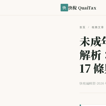
快稅 QuaiTax
快
首頁
/
稅務文章
未成
解析
17 
快稅編輯部
·
2026 