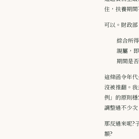
住，扶養期間
可以。財政部 5
綜合所得
親屬，即
期間是否
這條函令年代
沒被推翻。我去
例」的原則穩定
調整過不少次
那反過來呢?子女
額?