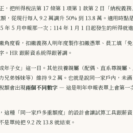
，把所得稅法第 17 條第 1 項第 1 款第 2 目「納稅義
額，從現行每人 9.2 萬調升 50% 到 13.8 萬。適用時點是
5 年 5 月申報那一次；114 年 1 月 1 日起發生的所得就
繳角度看，扣繳義務人明年度製作扣繳憑單、員工填「免
字。HR 跟薪資系統得跟著調。
成年子女」這一目。其他扶養親屬（配偶、直系尊親屬、
兄弟姊妹等）維持 9.2 萬。也就是說同一家戶內，未滿 
稅額會出現
兩個不同數字
— 這是明年申報表單上會第一
，這種「同一家戶多重額度」的設計會讓試算工具跟薪資
單純把 9.2 改 13.8 就結束。