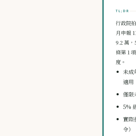
TL;DR
行政院拍板
月申報 
9.2 萬
條第 1
度。
未成年
適用
僅限
5% 
實際
令）