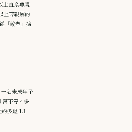
歲以上直系尊親
 歲以上尊親屬的
從「敬老」擴
試算，一名未成年子
84 萬不等。多
約多退 1.1