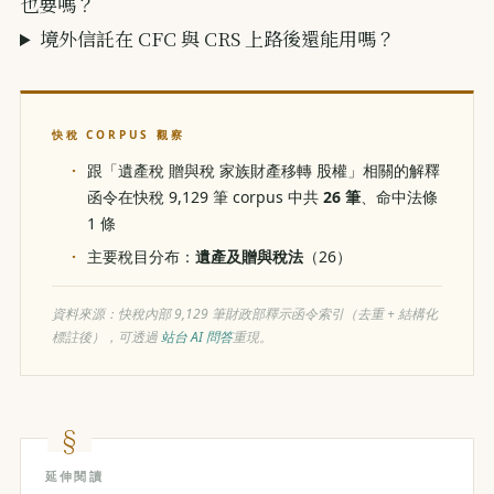
也要嗎？
境外信託在 CFC 與 CRS 上路後還能用嗎？
快稅 CORPUS 觀察
跟「遺產稅 贈與稅 家族財產移轉 股權」相關的解釋
函令在快稅 9,129 筆 corpus 中共
26 筆
、命中法條
1 條
主要稅目分布：
遺產及贈與稅法
（26）
資料來源：快稅內部 9,129 筆財政部釋示函令索引（去重 + 結構化
標註後），可透過
站台 AI 問答
重現。
延伸閱讀