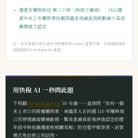
遺產及贈與稅法 第三十條（稅款之繳納）：34以遺
產中未上市櫃股票抵繳因繼承後減資致股數減少其抵
繳價值之認定
註：本文每篇引用之函令均對應快稅 corpus 真實字號；可直接點連結
到財政部 ttc.mof.gov.tw 查證。
用快稅 AI 一秒問此題
不用翻
ttc.mof.gov.tw
30 分鐘——直接問「我有一個
未上市公司股權贈與案，被繼承人在民國 110 年贈與後
公司辦理減資彌補虧損，幫我查減資前後淨值認定的歷
年函令與抵繳遺產稅相關見解」附完整字號答案。訪客
模式免註冊立刻試用。