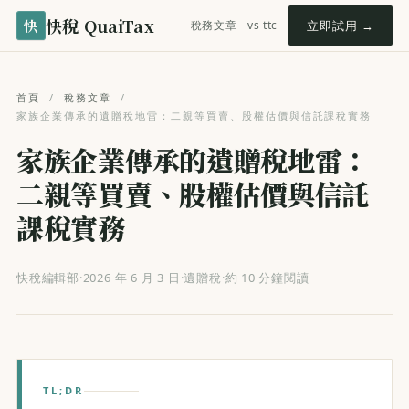
快稅 QuaiTax
快
稅務文章
vs ttc
立即試用 →
首頁
/
稅務文章
/
家族企業傳承的遺贈稅地雷：二親等買賣、股權估價與信託課稅實務
家族企業傳承的遺贈稅地雷：
二親等買賣、股權估價與信託
課稅實務
快稅編輯部
·
2026 年 6 月 3 日
·
遺贈稅
·
約 10 分鐘閱讀
TL;DR