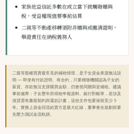
家族他益信託多數在成立當下就觸發贈與
稅，受益權現值要事前估算
二親等不動產移轉須附非贈與或繳清證明，
舉證責任在納稅義務人
二親等股權買賣最常見的補稅情境，是子女資金來源無法說
明 — 即使有付款證明、有合約，只要稽徵機關認為子女的
薪資、存款無法支撐購買金額，仍會視同贈與並補稅。建議
事前備齊：子女歷年所得稅申報資料、銀行對帳單，若涉及
借貸需有書面契約與還款計畫，這份文件包要保留至少 5
年。實務上資金回流給賣方是最大紅線，董事會在規劃前要
先壓力測試金流軌跡。