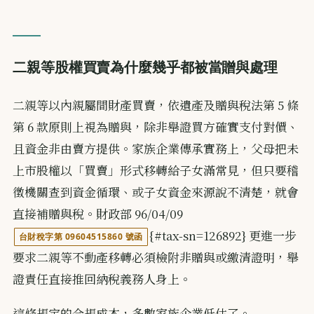
二親等股權買賣為什麼幾乎都被當贈與處理
二親等以內親屬間財產買賣，依遺產及贈與稅法第 5 條
第 6 款原則上視為贈與，除非舉證買方確實支付對價、
且資金非由賣方提供。家族企業傳承實務上，父母把未
上市股權以「買賣」形式移轉給子女滿常見，但只要稽
徵機關查到資金循環、或子女資金來源說不清楚，就會
直接補贈與稅。財政部 96/04/09
{#tax-sn=126892} 更進一步
台財稅字第 09604515860 號函
要求二親等不動產移轉必須檢附非贈與或繳清證明，舉
證責任直接推回納稅義務人身上。
這條規定的合規成本，多數家族企業低估了。