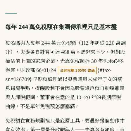
每年 244 萬免稅額在集團傳承裡只是基本盤
每名贈與人每年 244 萬元免稅額（112 年起從 220 萬調
升），夫妻各自計算可達 488 萬。聽起來不少，但對股
權估值上億的家族企業，光靠免稅額拆 30 年也未必移
得完。財政部 66/01/24
{#tax-
台財稅第 30580 號函
sn=126709} 早期就處理過以股票贈與未成年子女的孳
息歸屬爭點，提醒股利不會因為股票過戶就自動脫離贈
與人課稅範圍。董事會在意的是 10–20 年的長期節稅
曲線，不是單年免稅額怎麼塞滿。
免稅額在實務規劃裡只是底層工具，要疊好幾個動作才
會有效率。第一層是分散贈與人——夫妻各有額度，直