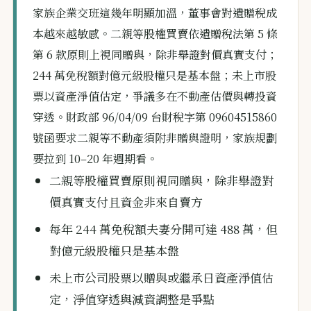
家族企業交班這幾年明顯加溫，董事會對遺贈稅成
本越來越敏感。二親等股權買賣依遺贈稅法第 5 條
第 6 款原則上視同贈與，除非舉證對價真實支付；
244 萬免稅額對億元級股權只是基本盤；未上市股
票以資產淨值估定，爭議多在不動產估價與轉投資
穿透。財政部 96/04/09 台財稅字第 09604515860
號函要求二親等不動產須附非贈與證明，家族規劃
要拉到 10–20 年週期看。
二親等股權買賣原則視同贈與，除非舉證對
價真實支付且資金非來自賣方
每年 244 萬免稅額夫妻分開可達 488 萬，但
對億元級股權只是基本盤
未上市公司股票以贈與或繼承日資產淨值估
定，淨值穿透與減資調整是爭點