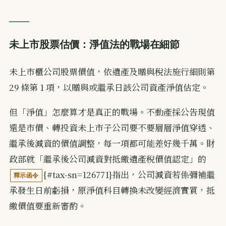
未上市股票估價：淨值法的戰場在細節
未上市櫃公司股票價值，依遺產及贈與稅法施行細則第
29 條第 1 項，以贈與或繼承日該公司資產淨值估定。
但「淨值」怎麼算才是真正的戰場。不動產採公告現值
還是市價、轉投資未上市子公司要不要層層淨值穿透、
繼承後減資的價值調整，每一項都可能差好幾千萬。財
政部就「繼承後公司減資對抵繳遺產稅價值認定」的
{#tax-sn=126771}指出，公司減資若係彌補繼
釋示函令
承發生日前虧損，原淨值科目轉換未改變經濟實質，抵
繳價值要重新審酌。