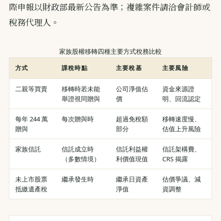
際申報以財政部最新公告為準；複雜案件請洽會計師或
稅務代理人。
家族股權移轉四種主要方式稅務比較
方式
課稅時點
主要稅基
主要風險
二親等買賣
移轉時若未能
公司淨值估
資金來源證
舉證視同贈與
價
明、回流認定
每年 244 萬
每次贈與時
超過免稅額
移轉速度慢、
贈與
部分
估值上升風險
家族信託
信託成立時
信託利益權
信託架構費、
（多數情境）
利價值現值
CRS 揭露
未上市股票
繼承發生時
繼承日資產
估價爭議、減
抵繳遺產稅
淨值
資調整