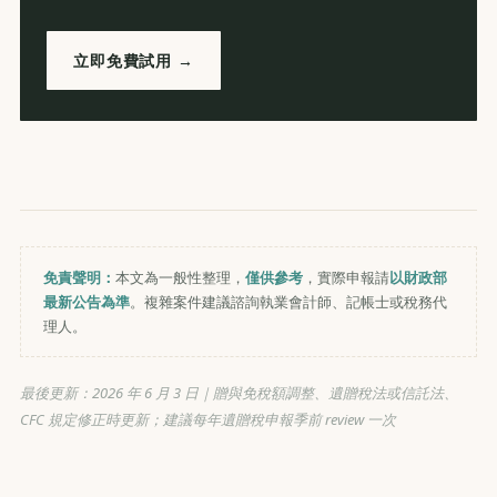
立即免費試用 →
免責聲明：
本文為一般性整理，
僅供參考
，實際申報請
以財政部
最新公告為準
。複雜案件建議諮詢執業會計師、記帳士或稅務代
理人。
最後更新：
2026 年 6 月 3 日
｜贈與免稅額調整、遺贈稅法或信託法、
CFC 規定修正時更新；建議每年遺贈稅申報季前 review 一次