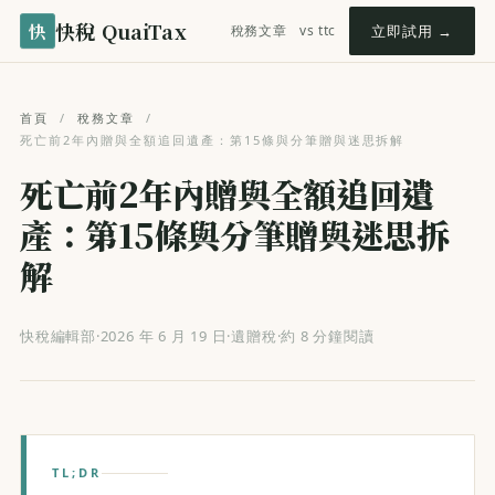
快稅 QuaiTax
快
稅務文章
vs ttc
立即試用 →
首頁
/
稅務文章
/
死亡前2年內贈與全額追回遺產：第15條與分筆贈與迷思拆解
死亡前2年內贈與全額追回遺
產：第15條與分筆贈與迷思拆
解
快稅編輯部
·
2026 年 6 月 19 日
·
遺贈稅
·
約 8 分鐘閱讀
TL;DR