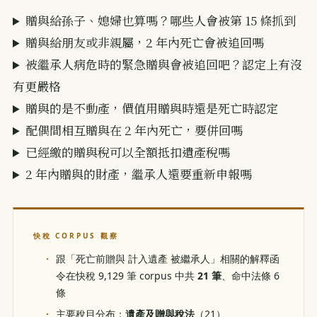
贈與給孫子、媳婦也算嗎？哪些人會被第 15 條抓到
贈與給朋友或非親屬，2 年內死亡會被追回嗎
被繼承人病危時的緊急贈與會被追回吧？認定上有沒
有更嚴格
贈與的是不動產，價值用贈與時還是死亡時認定
配偶間相互贈與在 2 年內死亡，要併回嗎
已經繳的贈與稅可以全額抵扣遺產稅嗎
2 年內贈與的財產，繼承人還要重新申報嗎
快稅 CORPUS 觀察
跟「死亡前贈與 計入遺產 被繼承人」相關的解釋函
令在快稅 9,129 筆 corpus 中共
21 筆
、命中法條 6
條
主要稅目分布：
遺產及贈與稅法
（21）