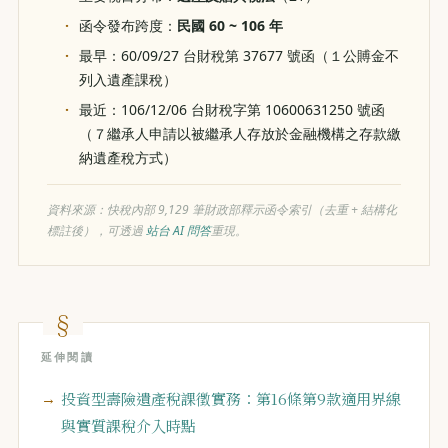
函令發布跨度：
民國 60 ~ 106 年
最早：60/09/27 台財稅第 37677 號函（１公賻金不
列入遺產課稅）
最近：106/12/06 台財稅字第 10600631250 號函
（７繼承人申請以被繼承人存放於金融機構之存款繳
納遺產稅方式）
資料來源：快稅內部 9,129 筆財政部釋示函令索引（去重 + 結構化
標註後），可透過
站台 AI 問答
重現。
延伸閱讀
投資型壽險遺產稅課徵實務：第16條第9款適用界線
與實質課稅介入時點