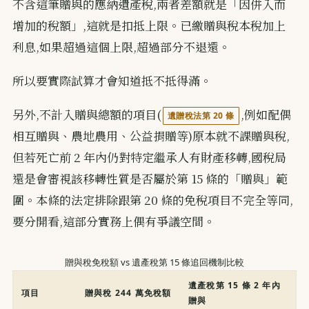
不含這筆贈與的應納遺產稅,兩者差額就是「因併入而
增加的稅額」,這就是扣抵上限。已繳贈與稅本稅加上
利息,如果超過這個上限,超過部分不退還。
所以要實際試算才會知道抵不抵得滿。
另外,不計入贈與總額的項目(
,例如配偶
遺贈稅法第 20 條
相互贈與、農地農用、公益捐贈等)原本就不課贈與稅,
但若死亡前 2 年內仍對特定繼承人有財產移轉,國稅局
還是會審視該移轉性質是否屬於第 15 條的「贈與」範
圍。本條的法定排除跟第 20 條的免稅項目不完全等同,
要分開看,這部分實務上偶有爭議空間。
贈與稅免稅額 vs 遺產稅第 15 條追回機制比較
遺產稅第 15 條 2 年內
項目
贈與稅 244 萬免稅額
贈與