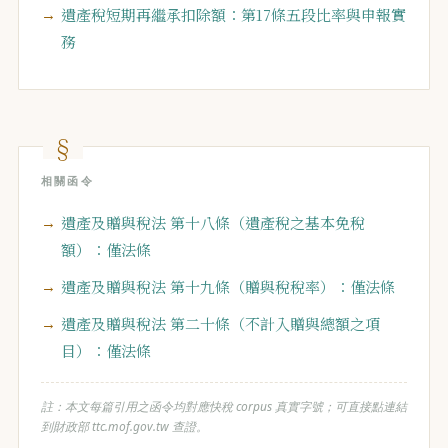
遺產稅短期再繼承扣除額：第17條五段比率與申報實
務
相關函令
遺產及贈與稅法 第十八條（遺產稅之基本免稅
額）：僅法條
遺產及贈與稅法 第十九條（贈與稅稅率）：僅法條
遺產及贈與稅法 第二十條（不計入贈與總額之項
目）：僅法條
註：本文每篇引用之函令均對應快稅 corpus 真實字號；可直接點連結
到財政部 ttc.mof.gov.tw 查證。