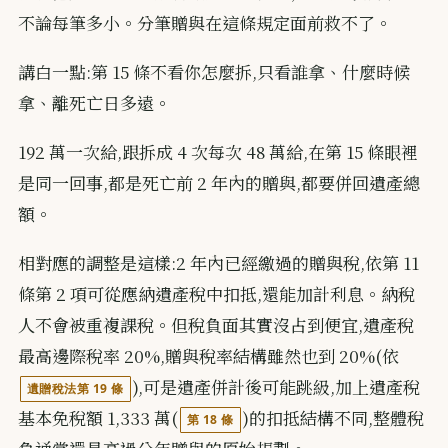
不論每筆多小。分筆贈與在這條規定面前救不了。
講白一點:第 15 條不看你怎麼拆,只看誰拿、什麼時候
拿、離死亡日多遠。
192 萬一次給,跟拆成 4 次每次 48 萬給,在第 15 條眼裡
是同一回事,都是死亡前 2 年內的贈與,都要併回遺產總
額。
相對應的調整是這樣:2 年內已經繳過的贈與稅,依第 11
條第 2 項可從應納遺產稅中扣抵,還能加計利息。納稅
人不會被重複課稅。但稅負面其實沒占到便宜,遺產稅
最高邊際稅率 20%,贈與稅率結構雖然也到 20%(依
),可是遺產併計後可能跳級,加上遺產稅
遺贈稅法第 19 條
基本免稅額 1,333 萬(
)的扣抵結構不同,整體稅
第 18 條