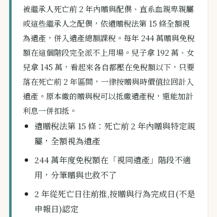
被繼承人死亡前 2 年內贈與配偶、直系血親卑親屬
或這些繼承人之配偶，依遺贈稅法第 15 條全額視
為遺產，併入遺產總額課稅。每年 244 萬贈與免稅
額在這個階段完全派不上用場。兒子拿 192 萬、女
兒拿 145 萬，看起來各自都壓在免稅額以下，只要
落在死亡前 2 年區間，一律按贈與時價值拉回計入
遺產。原本繳的贈與稅可以抵繳遺產稅，還能加計
利息一併扣抵。
遺贈稅法第 15 條：死亡前 2 年內贈與特定親
屬，全額視為遺產
244 萬年度免稅額在「視同遺產」階段不適
用，分筆贈與也救不了
2 年從死亡日往前推,按贈與行為完成日(不是
申報日)認定