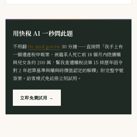
用快稅 AI 一秒問此題
不用翻
ttc.mof.gov.tw
30 分鐘——直接問「我手上有
一個遺產稅申報案，被繼承人死亡前 18 個月內陸續贈
與兒女各約 200 萬，幫我查遺贈稅法第 15 條歷年函令
對 2 年起算基準與贈與時價值認定的解釋」附完整字號
答案。訪客模式免註冊立刻試用。
立即免費試用 →