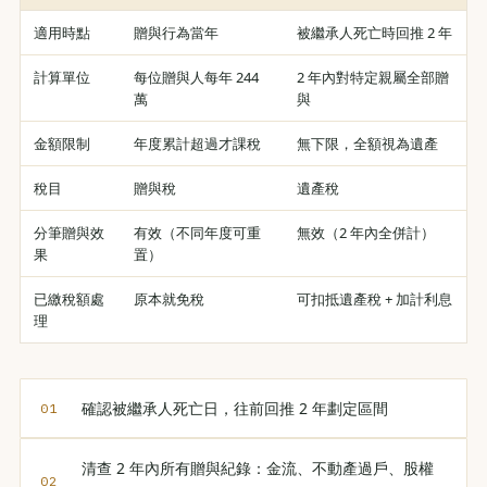
適用時點
贈與行為當年
被繼承人死亡時回推 2 年
計算單位
每位贈與人每年 244
2 年內對特定親屬全部贈
萬
與
金額限制
年度累計超過才課稅
無下限，全額視為遺產
稅目
贈與稅
遺產稅
分筆贈與效
有效（不同年度可重
無效（2 年內全併計）
果
置）
已繳稅額處
原本就免稅
可扣抵遺產稅 + 加計利息
理
確認被繼承人死亡日，往前回推 2 年劃定區間
清查 2 年內所有贈與紀錄：金流、不動產過戶、股權