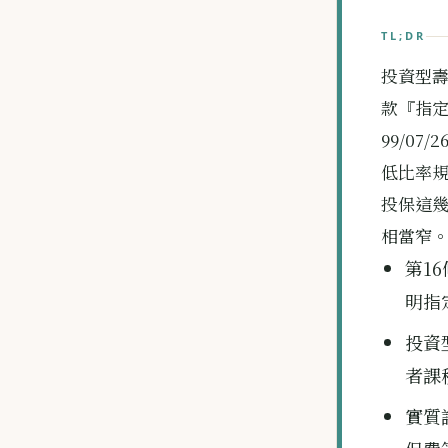
TL;DR
投資型壽
款『指
99/07
低比率規
投保這
相當窄
第1
明指
投資
者課
實質