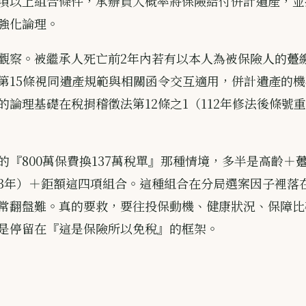
項以上組合條件，承辦員大概率將保險給付併計遺產，並
強化論理。
觀察。被繼承人死亡前2年內若有以本人為被保險人的躉
第15條視同遺產規範與相關函令交互適用，併計遺產的
的論理基礎在稅捐稽徵法第12條之1（112年修法後條號重
的『800萬保費換137萬稅單』那種情境，多半是高齡＋
3年）＋鉅額這四項組合。這種組合在分局選案因子裡落
常翻盤難。真的要救，要往投保動機、健康狀況、保障比
是停留在『這是保險所以免稅』的框架。