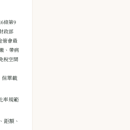
6條第9
財政部
適用金管會最
繳、帶病
免稅空間
、保單載
低比率規範
、鉅額、