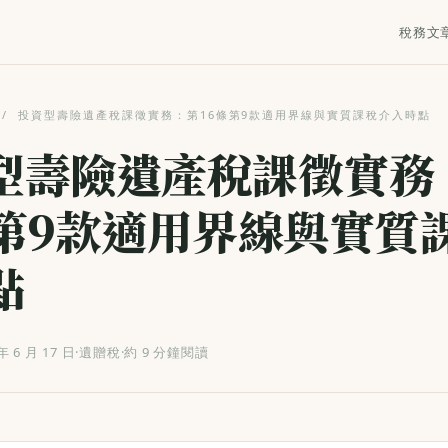
稅務文
/
投資型壽險遺產稅課徵實務：第16條第9款適用界線與實質課稅介入時點
型壽險遺產稅課徵實務
條第9款適用界線與實質
點
年 6 月 17 日
·
遺贈稅
·
約 9 分鐘閱讀