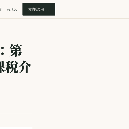
章
vs ttc
立即試用 →
：第
課稅介