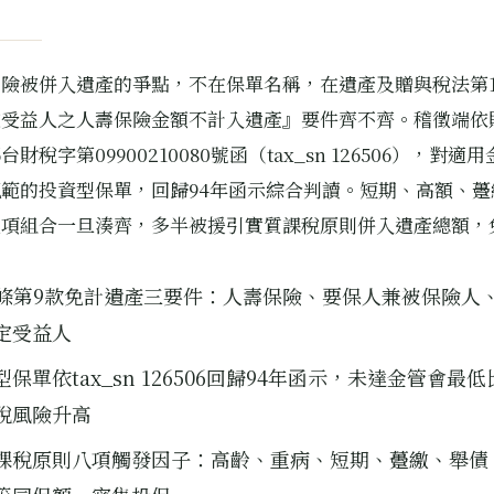
險被併入遺產的爭點，不在保單名稱，在遺產及贈與稅法第1
定受益人之人壽保險金額不計入遺產』要件齊不齊。稽徵端依
/26台財稅字第09900210080號函（tax_sn 126506），對
範的投資型保單，回歸94年函示綜合判讀。短期、高額、躉
幾項組合一旦湊齊，多半被援引實質課稅原則併入遺產總額，
。
6條第9款免計遺產三要件：人壽保險、要保人兼被保險人
定受益人
型保單依tax_sn 126506回歸94年函示，未達金管會最
稅風險升高
課稅原則八項觸發因子：高齡、重病、短期、躉繳、舉債