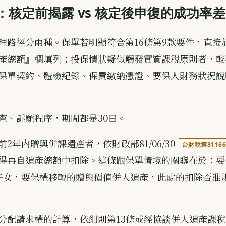
：核定前揭露 vs 核定後申復的成功率
理路徑分兩種。保單若明顯符合第16條第9款要件，直接
產總額』欄填列；投保情狀疑似觸發實質課稅原則者，較
保單契約、體檢紀錄、保費繳納憑證、要保人財務狀況說
查、訴願程序，期間都是30日。
2年內贈與併課遺產者，依財政部81/06/30
台財稅第81166
得再自遺產總額中扣除。這條跟保單情境的關聯在於：要
子女，要保權移轉的贈與價值併入遺產，此處的扣除否准
分配請求權的計算，依細則第13條或經協談併入遺產課