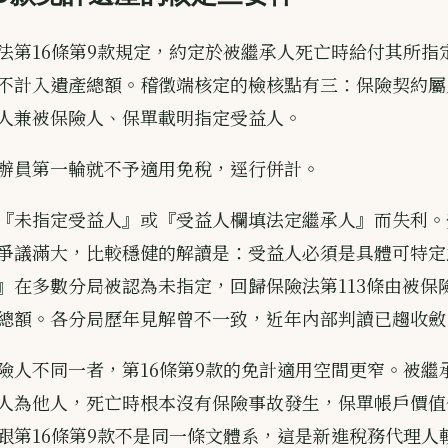
法第16條第9款規定，約定於被繼承人死亡時給付其所指
不計入遺產總額。稽徵端核定的檢核點有三：保險契約屬
人兼被保險人、保單載明指定受益人。
辦員第一輪就不予適用免稅，逕行併計。
『未指定受益人』或『受益人欄填法定繼承人』而失利。
爭議滿大，比較穩健的解讀是：受益人必須是具體可特定
』在多數分局被認為未指定，回歸保險法第113條由被保
總額。各分局歷年見解曾不一致，近年內部判讀已趨收斂
險人不同一者，第16條第9款的免計適用空間更窄。被繼
人為他人，死亡時根本沒有保險事故發生，保單帳戶價值
跟第16條第9款不是同一條文體系，這是新進稅務代理人