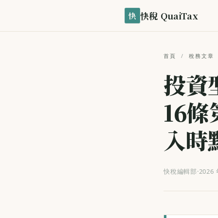
快稅 QuaiTax
快
首頁
/
稅務文章
投資
16
入時
快稅編輯部
·
2026 