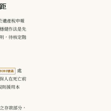
差距
於遺產稅申報
穩健作法是先
明，待核定階
處
9393號函
保人在死亡前
規則援用本
稅之存款部分，