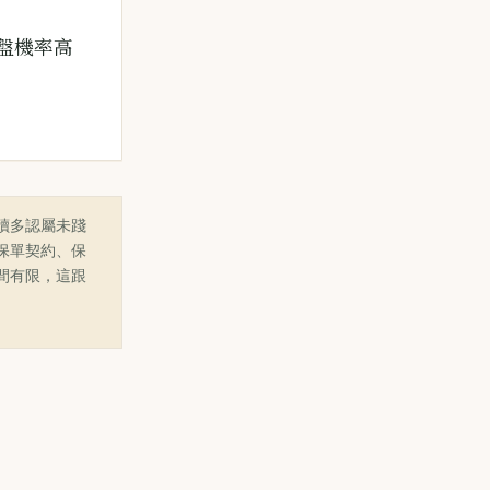
盤機率高
讀多認屬未踐
保單契約、保
間有限，這跟