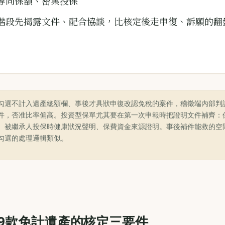
等同保額、密集投保
階段先揭露文件、配合協談，比核定後走申復、訴願的翻
勾選不計入遺產總額欄、事後才具狀申復改認免稅的案件，稽徵端內部判
件，否准比率偏高。投資型保單尤其要在第一次申報時把證明文件補齊：
、被繼承人投保時健康狀況聲明、保費資金來源證明。事後補件能救的空
勾選的處理邏輯類似。
第9款免計遺產的核定三要件