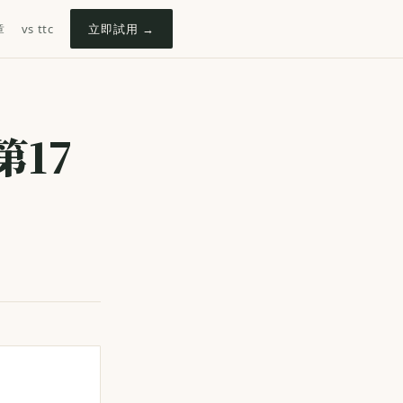
章
vs ttc
立即試用 →
17