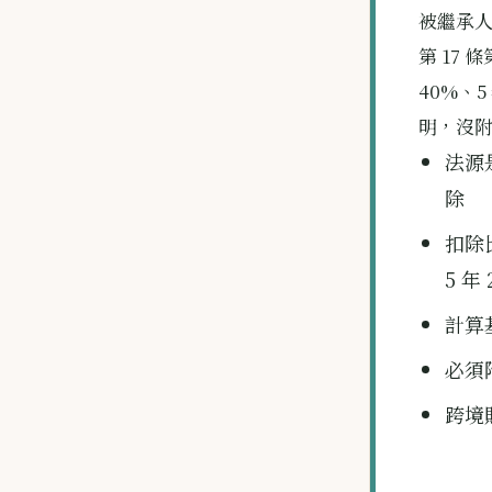
被繼承人
第 17 
40%、
明，沒附
法源
除
扣除比
5 年 
計算
必須
跨境