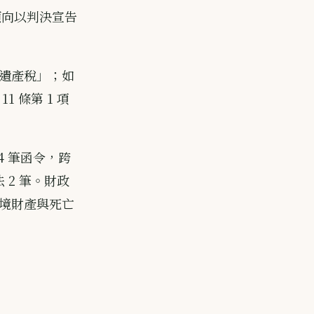
傾向以判決宣告
遺產稅」；如
1 條第 1 項
24 筆函令，跨
法 2 筆。財政
境財產與死亡