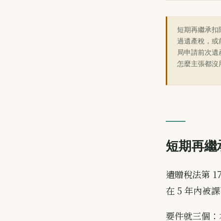
短期再繼承扣
過遺產稅，或
局申請前次遺
怎麼主張都沒
短期再繼
遺贈稅法第 1
在 5 年內
要件就三個：