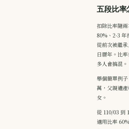
五段比率
扣除比率隨兩次
80%、2-3 
從前次被繼承
日曆年。比率
多人會搞混。
舉個簡單例子。
萬，父親遺產稅
女。
從 110/03 
適用比率 60%