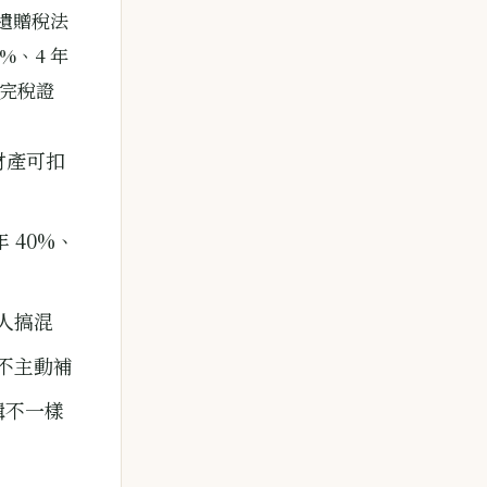
遺贈稅法
0%、4 年
次完稅證
筆財產可扣
年 40%、
人搞混
不主動補
輯不一樣