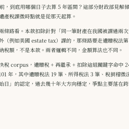
 年前，到底用哪個日子去算 5 年區間？這部分財政部見解
遺產稅課徵時點就是從那天起算。
兩條路看。本款扣除針對「同一筆財產在我國被課過兩次
（例如美國 estate tax）課的，那條路要走遺贈稅法第 1
納稅額，不是本款。兩者邏輯不同，金額算法也不同。
稅 corpus，遺贈稅 + 再繼承 + 扣除這組關鍵字命中 
 101 年，其中遺贈稅法 19 筆、所得稅法 3 筆、稅捐稽徵
始日」的認定，過去幾十年大方向穩定，爭點主要落在跨