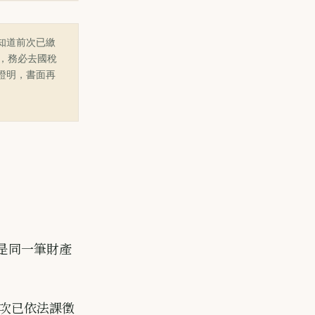
知道前次已繳
承，務必去國稅
證明，書面再
的是同一筆財產
次已依法課徵