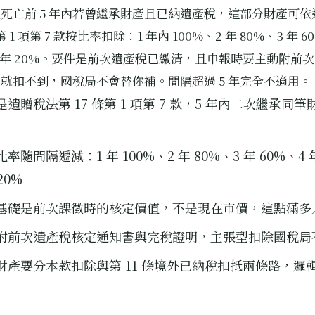
死亡前 5 年內若曾繼承財產且已納遺產稅，這部分財產可依
條第 1 項第 7 款按比率扣除：1 年內 100%、2 年 80%、3 年 6
5 年 20%。要件是前次遺產稅已繳清，且申報時要主動附前
就扣不到，國稅局不會替你補。間隔超過 5 年完全不適用。
是遺贈稅法第 17 條第 1 項第 7 款，5 年內二次繼承同
率隨間隔遞減：1 年 100%、2 年 80%、3 年 60%、4 
20%
基礎是前次課徵時的核定價值，不是現在市價，這點滿多
附前次遺產稅核定通知書與完稅證明，主張型扣除國稅局
財產要分本款扣除與第 11 條境外已納稅扣抵兩條路，邏