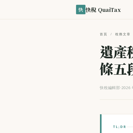
快稅 QuaiTax
快
首頁
/
稅務文章
遺產
條五
快稅編輯部
·
2026 
TL;DR