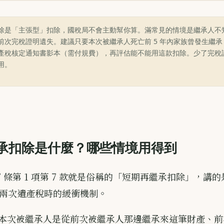
除是「主張型」扣除，國稅局不會主動幫你算。滿常見的情境是繼承人不
前次完稅證明遺失。建議只要本次被繼承人死亡前 5 年內家族曾發生繼
產稅核定通知書影本（需付規費），再評估能不能用這款扣除。少了完稅
用。
承扣除是什麼？哪些情境用得到
7 條第 1 項第 7 款就是俗稱的「短期再繼承扣除」，講
被課兩次遺產稅時的緩衝機制。
本次被繼承人是從前次被繼承人那邊繼承來這筆財產、前