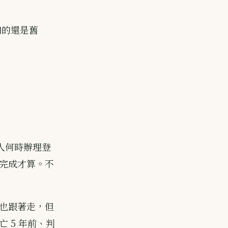
扣的還是舊
承人何時辦理登
完成才算。不
也跟著走，但
 5 年前、判