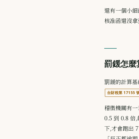
還有一個小細
核准函還沒拿
罰鍰怎麼算
罰鍰的計算基礎
台財稅第 17155 
稽徵機關有一套裁
0.5 到 0.
下,才會跑出 
「反正都逾期