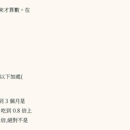
下來才算數。在
倍以下加處(
到 3 個月是
吃到 0.8 倍上
幾倍,絕對不是