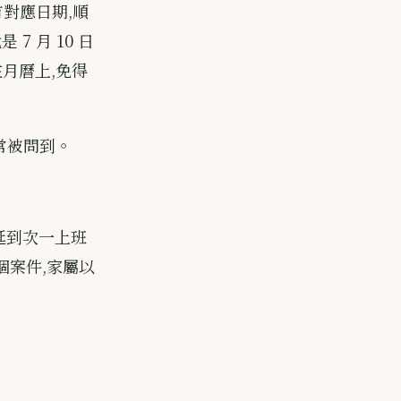
有對應日期,順
7 月 10 日
月曆上,免得
常被問到。
延到次一上班
個案件,家屬以