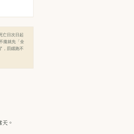
死亡日次日起
喬不攏就先「全
了，罰鍰跑不
當天。