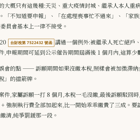
的大概只有這幾種:天災、重大疫情封城、繼承人本人重
。「不知道要申報」、「在處理喪事忙不過來」、「家族
願委員會基本上一律不接受。
/20
講過一個例外:被繼承人死亡絕戶
台財稅第 7522432 號函
件,申報期間可延到公示催告期間屆滿後 1 個月內,這算
誤會的點 ── 訴願期間如果沒繳本稅,照樣會被加徵滯納
稅」的擋箭牌。
件,家屬訴願一打 8 個月,本稅一毛沒繳,最後訴願駁回時,本
利息 + 強制執行費全部加起來,比一開始乖乖繳貴了三成。
先繳清,純爭罰鍰那一段。