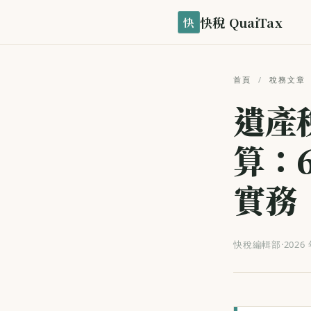
快稅 QuaiTax
快
首頁
/
稅務文章
遺產
算：
實務
快稅編輯部
·
2026 