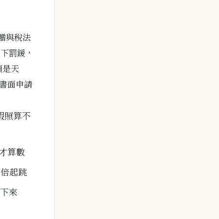
贈與稅法
以下罰鍰，
須是天
就書面申請
假照算不
來才算數
 倍起跳
不下來