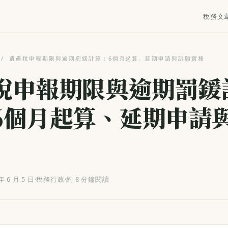
稅務文
/
遺產稅申報期限與逾期罰鍰計算：6個月起算、延期申請與訴願實務
稅申報期限與逾期罰鍰
6個月起算、延期申請
年 6 月 5 日
·
稅務行政
·
約 8 分鐘閱讀