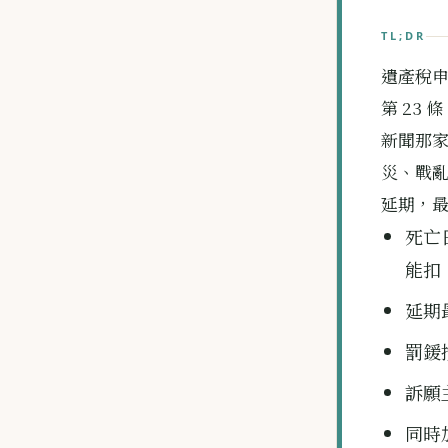
TL;DR
遺產稅申
第 23
新聞那家
災、戰亂
延期，最多
死亡
能扣
延期
罰鍰
訴願
同時