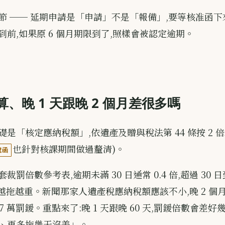
節 ── 延期申請是「申請」不是「報備」,要等核准函
到前,如果原 6 個月期限到了,照樣會被認定逾期。
、晚 1 天跟晚 2 個月差很多嗎
是「核定應納稅額」,依遺產及贈與稅法第 44 條按 2 
也針對核課期間做過釐清)。
號函
罰倍數參考表,逾期未滿 30 日通常 0.4 倍,超過 30 日
8 倍,越拖越重。新聞那家人遺產稅應納稅額應該不小,晚 2 個月
77 萬罰鍰。重點來了:晚 1 天跟晚 60 天,罰鍰倍數會差好
、再多拖幾天沒差」。