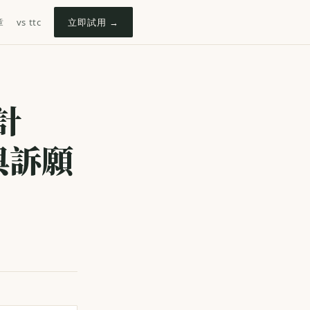
章
vs ttc
立即試用 →
計
與訴願