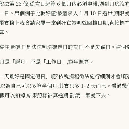
法第 23 條,從次日起算 6 個月內必須申報,遇到月底沒
日。舉個例子比較好懂:被繼承人 1 月 10 日過世,期限就是 
帳實務上我會請家屬一拿到死亡證明就回推日期,直接標在
算。
案件,起算日是法院判決確定日的次日,不是失蹤日。這個
 個月是「曆月」不是「工作日」,過年照算。
一天剛好是國定假日」呢?依稅捐稽徵法施行細則才會順
以為自己可以多算半個月,其實只多 1–2 天而已。看過幾
天連假可以扣掉,結果照樣被算逾期,罰鍰一筆就下去。