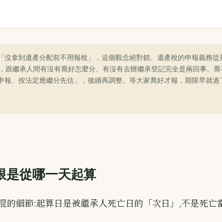
「沒拿到遺產分配前不用報稅」，這個觀念絕對錯。遺產稅的申報義務從
個月，跟繼承人間有沒有喬好怎麼分、有沒有去辦繼承登記完全是兩回事。
申報、按法定應繼分先估」，後續再調整。等大家喬好才報，期限早就過
期限是從哪一天起算
混的細節:起算日是被繼承人死亡日的「次日」,不是死亡