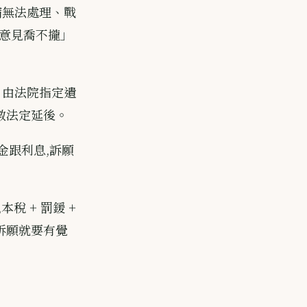
病無法處理、戰
意見喬不攏」
、由法院指定遺
少數法定延後。
金跟利息,訴願
稅 + 罰鍰 +
要訴願就要有覺