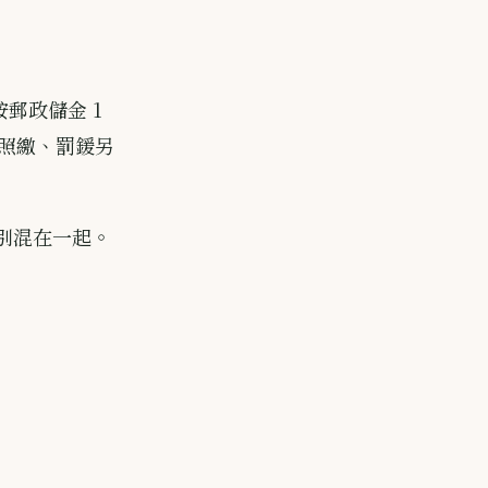
按郵政儲金 1
稅照繳、罰鍰另
,別混在一起。