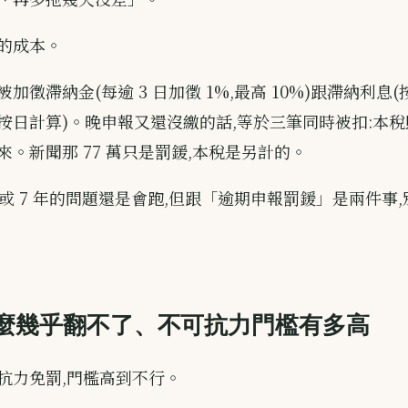
的成本。
加徵滯納金(每逾 3 日加徵 1%,最高 10%)跟滯納利息(
按日計算)。晚申報又還沒繳的話,等於三筆同時被扣:本
來。新聞那 77 萬只是罰鍰,本稅是另計的。
年或 7 年的問題還是會跑,但跟「逾期申報罰鍰」是兩件事
麼幾乎翻不了、不可抗力門檻有多高
抗力免罰,門檻高到不行。