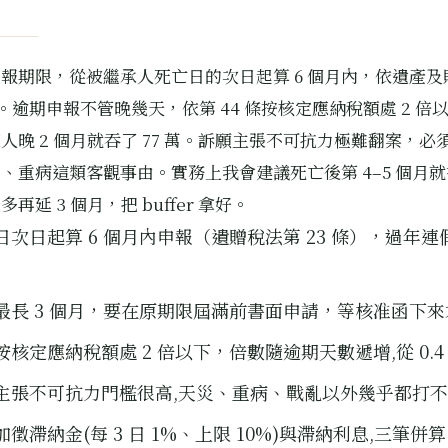
報期限，從被繼承人死亡日的次日起算 6 個月內，依遺產及
 條。逾期申報不管晚幾天，依第 44 條按核定應納稅額處 2 倍
人晚 2 個月就吞了 77 萬。訴願主張不可抗力極難翻案，必
、重病這類客觀事由。實務上我會建議死亡後第 4–5 個月
再延 3 個月，把 buffer 拿好。
日次日起算 6 個月內申報（遺贈稅法第 23 條），過年連
最長 3 個月，要在原期限屆滿前書面申請，等核准函下
按核定應納稅額處 2 倍以下，倍數隨逾期天數遞增,從 0.4
主張不可抗力門檻很高,天災、重病、戰亂以外幾乎都打
加徵滯納金(每 3 日 1%、上限 10%)與滯納利息,三筆併算