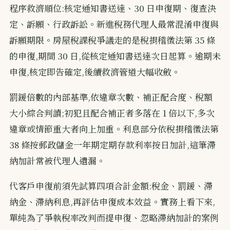
程序救濟順位:核定通知書送達、30 日申復期、復查決
定、訴願、行政訴訟。新進稅務代理人最常混淆申復與
訴願期限。房屋稅課稅爭議走的是稅捐稽徵法第 35 條
的申復,期間 30 日,從核定通知書送達次日起算。逾期未
申復,核定即告確定,後續救濟管道大幅收斂。
罰鍰倍數的內部基準,依違章次數、補正配合度、稅額
大小綜合判讀;初犯且配合補正者多落在 1 倍以下,多次
違章或情節重大者向上加重。利息部分依稅捐稽徵法第
38 條按郵政儲金一年期定期存款利率按日加計,這筆滯
納加計常被代理人遺漏。
代客戶申復前須先試算四項合計金額:稅金、罰鍰、滯
納金、滯納利息,再評估申復成本效益。實務上看下來,
單純為了爭執稅率改判而提申復、忽略滯納加計的案例