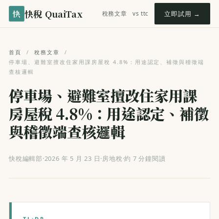
快稅 QuaiTax
快
稅務文章
vs ttc
立即試用 →
首頁
/
稅務文章
/
停車場、避難室擅改住家用課房屋稅 4.8%：用途認定、補徵與稽徵端
查核邏輯
停車場、避難室擅改住家用課
房屋稅 4.8%：用途認定、補徵
與稽徵端查核邏輯
快稅編輯部
·
2026 年 5 月 23 日
·
房地稅
·
約 7 分鐘閱讀
TL;DR