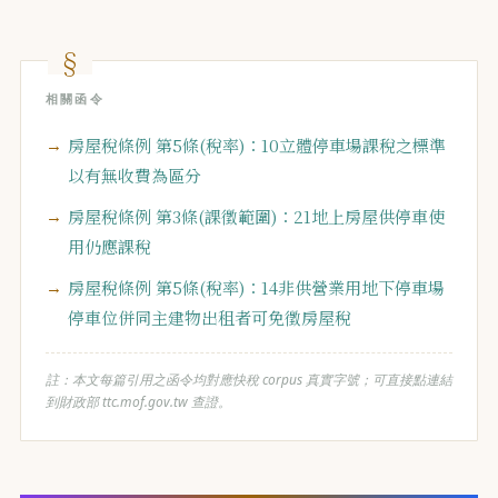
相關函令
房屋稅條例 第5條(稅率)：10立體停車場課稅之標準
以有無收費為區分
房屋稅條例 第3條(課徵範圍)：21地上房屋供停車使
用仍應課稅
房屋稅條例 第5條(稅率)：14非供營業用地下停車場
停車位併同主建物出租者可免徵房屋稅
註：本文每篇引用之函令均對應快稅 corpus 真實字號；可直接點連結
到財政部 ttc.mof.gov.tw 查證。