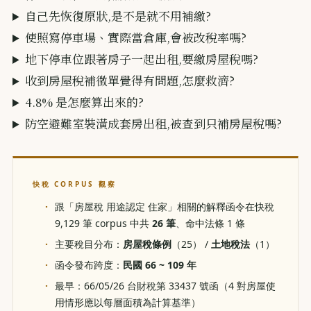
自己先恢復原狀,是不是就不用補繳?
使照寫停車場、實際當倉庫,會被改稅率嗎?
地下停車位跟著房子一起出租,要繳房屋稅嗎?
收到房屋稅補徵單覺得有問題,怎麼救濟?
4.8% 是怎麼算出來的?
防空避難室裝潢成套房出租,被查到只補房屋稅嗎?
快稅 CORPUS 觀察
跟「房屋稅 用途認定 住家」相關的解釋函令在快稅
9,129 筆 corpus 中共
26 筆
、命中法條 1 條
主要稅目分布：
房屋稅條例
（25） /
土地稅法
（1）
函令發布跨度：
民國 66 ~ 109 年
最早：66/05/26 台財稅第 33437 號函（4 對房屋使
用情形應以每層面積為計算基準）