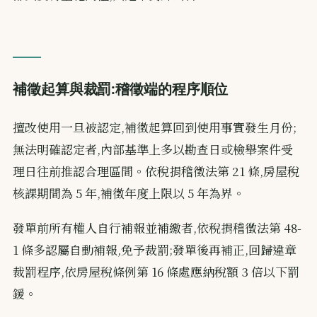
補徵起算與裁罰:稽徵端的程序順位
擅改使用一旦被認定,補徵起算回到使用事實發生月份;
無法明確認定者,內部基準上多以勘查日或檢舉案件受
理日往前推認合理區間。依稅捐稽徵法第 21 條,房屋稅
核課期間為 5 年,補徵年度上限以 5 年為界。
發單前所有權人自行補報並補繳者,依稅捐稽徵法第 48-
1 條多認屬自動補報,免予裁罰;發單後再補正,回歸違章
裁罰程序,依房屋稅條例第 16 條處應納稅額 3 倍以下罰
鍰。