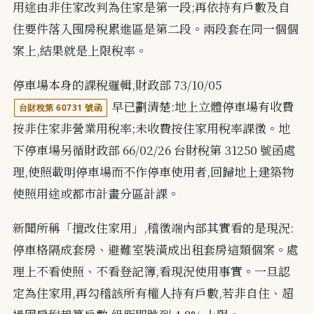
用途由非住家改判為住家是第一段;再依持有戶數及自
住要件落入囤房稅累進區是第二段。兩段套在同一個個
案上,結果就是上限稅率。
停車場本身的課稅邏輯,財政部 73/10/05
早已劃清楚:地上立體停車場有收費
台財稅第 60731 號函
按非住家非營業用稅率;未收費按住家用稅率課徵。地
下停車場另循財政部 66/02/26 台財稅第 31250 號函處
理,使照載明停車場而不作停車使用者,回歸地上建築物
使照用途或都市計畫分區計課。
新聞所稱「擅改住家用」,稽徵端內部其實看的是現況:
停車格隔成套房、避難室裝潢成出租套房這類個案。處
理上不看使照、不看登記簿,看現況使用事實。一旦認
定為住家用,再勾稽該所有權人持有戶數,若非自住、超