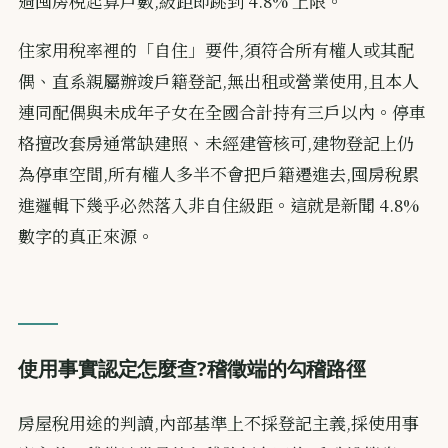
過囤房稅起算戶數,級距即跳到 4.8% 上限。
住家用稅率裡的「自住」要件,須符合所有權人或其配
偶、直系親屬辦竣戶籍登記,無出租或營業使用,且本人
連同配偶與未成年子女在全國合計持有三戶以內。停車
格擅改套房通常缺建照、未經建管核可,建物登記上仍
為停車空間,所有權人多半不會把戶籍遷進去,囤房稅累
進邏輯下幾乎必然落入非自住級距。這就是新聞 4.8%
數字的真正來源。
使用事實認定怎麼查?稽徵端的勾稽路徑
房屋稅用途的判讀,內部基準上不採登記主義,採使用事