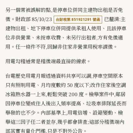
另一個常被誤解的點,是停車位併同主建物出租是否免
徵。財政部 85/10/23
已釐清:主
台財稅第 851921291 號函
建物出租、地下停車位併同提供承租人使用、且該停車
位非供營業、未按車收費、未另行出租者,方有免徵適
用。任一條件不符,回歸非住家非營業用稅率課徵。
用電勾稽通常是稽徵端最直接的線索。
台電歷史用電月報透過資料共享可以調,停車空間原本
只有照明用電、月均度數約 50 度以下;改作住家後空調
冰箱熱水器一上來,輕鬆突破 200 度。檢舉案件中,鄰居
因停車位變成住人後出入頻率提高、垃圾車排隊延長而
舉發的也不少。內部基準上,用電倍增、設籍變動、檢
舉這三因子任二者並存,幾乎都會排查;這部分稽徵端內
部其實有量化門檻,只是不對外公告。