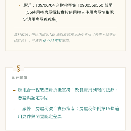
最近：109/06/04 台財稅字第 10900569550 號函
（56使用權房屋得核實按使用權人使用房屋情形認
定適用房屋稅稅率）
資料來源：快稅內部 9,129 筆財政部釋示函令索引（去重 + 結構化
標註後），可透過
站台 AI 問答
重現。
延伸閱讀
房地合一稅裝潢費折抵實務：改良費用列報的法源、
憑證與認定爭點
工廠停工房屋稅減半實務指南：房屋稅條例第15條適
用要件與閒置認定差異