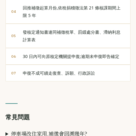
回推補徵起算月份,依稅捐稽徵法第 21 條核課期間上
限 5 年
發核定通知書連同補徵稅單、罰鍰處分書、滯納利息
計算表
30 日內可向原核定機關提申復;逾期未申復即告確定
申復不成可續走復查、訴願、行政訴訟
常見問題
停車場改住家用,補徵會回溯幾年?