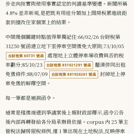
步走向按實際使用事實認定的判讀基準變遷。新聞所稱
4.8% 並非新規,是把既有用途分類加上囤房稅累進級距
套到擅改住家個案上的結果。
中間幾個關鍵時點值得單獨記住:66/02/26 台財稅第
31250 號函建立地下室停車空間徵免大原則;73/10/05
處理地上立體停車場收費與否的稅
台財稅第 60731 號函
率劃分;85/10/23
釐清併同出租
台財稅第 851921291 號函
免徵條件;88/07/09
封掉地上停
台財稅第 881926261 號函
車免徵的解釋空間。
每一筆都是補洞函令。
通常是稽徵端遇到爭議案後上報財政部釋示,函令公告
後內部再轉發給各分局承辦員依循。corpus 內 25 筆主
管稅法歸房屋稅條例,僅 1 筆出現在土地稅法,反映停車