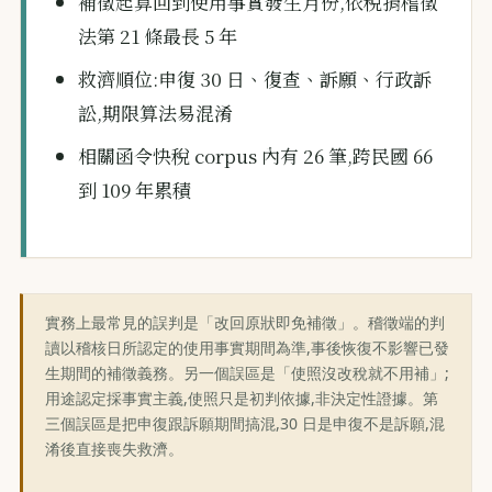
補徵起算回到使用事實發生月份,依稅捐稽徵
法第 21 條最長 5 年
救濟順位:申復 30 日、復查、訴願、行政訴
訟,期限算法易混淆
相關函令快稅 corpus 內有 26 筆,跨民國 66
到 109 年累積
實務上最常見的誤判是「改回原狀即免補徵」。稽徵端的判
讀以稽核日所認定的使用事實期間為準,事後恢復不影響已發
生期間的補徵義務。另一個誤區是「使照沒改稅就不用補」;
用途認定採事實主義,使照只是初判依據,非決定性證據。第
三個誤區是把申復跟訴願期間搞混,30 日是申復不是訴願,混
淆後直接喪失救濟。