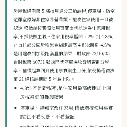
房屋稅條例第 5 條按用途分三類課稅,停車場、防空
避難室原歸非住家非營業類。擅改住家使用一旦被
認定,稽徵端按實際使用事實重新核定為住家用稅
率,不採使照主義。住家用稅率區間 1.2% 到 4.8%,
非自住部分囤房稅累進級距最高 4.8%;跳到 4.8%
是用途改判加級距套疊的結果。財政部 73/10/05
台財稅第 60731 號函已就停車場收費與否劃分稅
率。補徵起算回到使用事實發生月份,依稅捐稽徵法
第 21 條核課期間 5 年為上限。
4.8% 不是新稅率,是住家用最高級距加上囤
房稅累進的疊加結果
停車場、避難室改住家用,稽徵端按使用事實
認定,不看使照、不看登記