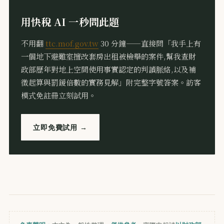
用快稅 AI 一秒問此題
不用翻
ttc.mof.gov.tw
30 分鐘——直接問「我手上有
一個地下避難室擅改套房出租被檢舉的案件,幫我查財
政部歷年對地上空間使用事實認定的判讀脈絡,以及補
徵起算與罰鍰倍數的實務見解」附完整字號答案。訪客
模式免註冊立刻試用。
立即免費試用 →