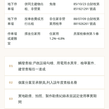
地下停
併同主建物出
免徵
85/10/23 台財稅第
車場
租、非營業
851921291 號函
地下停
按車收費或另
非住家非營
88/07/09 台財稅第
車場
行出租
業用稅率
881926261 號函
停車場
擅改住家用
住家用
房屋稅條例第 5 條
或避難
1.2%~4.8%
室
觸發查核:戶政設籍勾稽、用電用水異常、檢舉案件、
建管查報任一達成
個案分案至承辦員,列入該年度查核名冊
實地勘查、拍照、製作勘查紀錄表並認定使用事實期
間