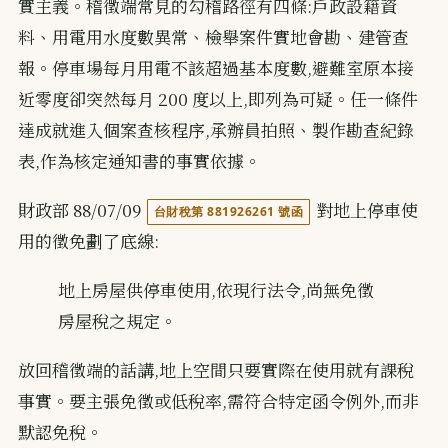
實主義。稽徵端常見的勾稽路徑有四條:戶政設籍資
料、用電用水度數異常、檢舉案件實地會勘、建管查
報。停車場每月用電不該超過基本度數,避難室原本接
近零度卻突然每月 200 度以上,即列為可疑。任一條件
達成就進入個案查核程序,承辦員拍照、製作勘查紀錄
表,作為核定通知書的事實依據。
財政部 88/07/09
對地上停車使
台財稅第 881926261 號函
用的徵免劃了底線:
地上房屋供停車使用,依現行法令,尚無免徵
房屋稅之規定。
放回稽徵端的話講,地上空間只要實際在使用就有課稅
事實。要主張免徵或低稅率,需符合特定函令例外,而非
默認免稅。