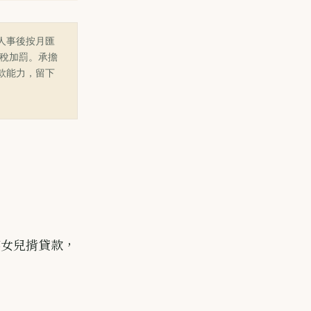
人事後按月匯
補稅加罰。承擔
款能力，留下
疼女兒揹貸款，