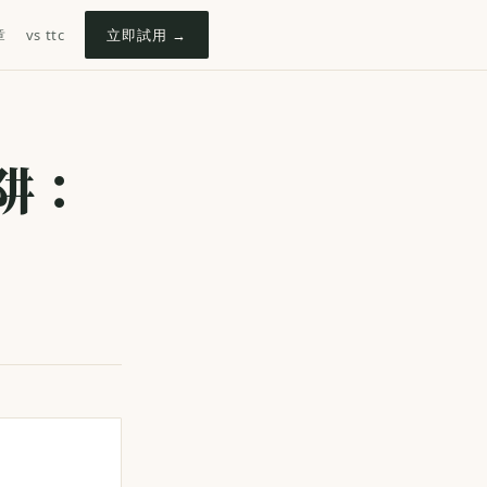
章
vs ttc
立即試用 →
阱：