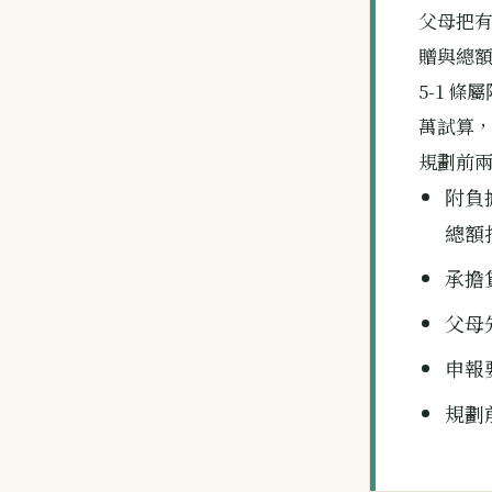
父母把
贈與總
5-1 
萬試算，
規劃前
附負
總額
承擔
父母
申報
規劃