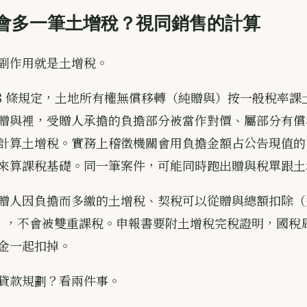
會多一筆土增稅？視同銷售的計算
副作用就是土增稅。
28 條規定，土地所有權無償移轉（純贈與）按一般稅率課
贈與裡，受贈人承擔的負擔部分被當作對價、屬部分有償
計算土增稅。實務上稽徵機關會用負擔金額占公告現值的
來算課稅基礎。同一筆案件，可能同時跑出贈與稅單跟土
贈人因負擔而多繳的土增稅、契稅可以從贈與總額扣除（
 條），不會被雙重課稅。申報書要附土增稅完稅證明，國稅
金一起扣掉。
貸款規劃？看兩件事。