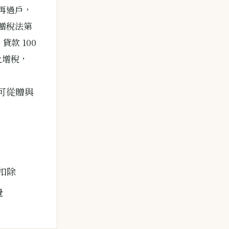
再過戶，
贈稅法第
款 100
土增稅，
額可從贈與
扣除
覺