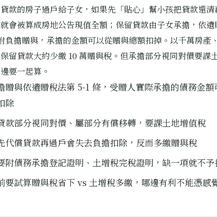
有貸款的房子過戶給子女，如果先「貼心」幫小孩把貸款還清
額就會被算成房地公告現值全額；保留貸款由子女承擔，依遺
條屬附負擔贈與，承擔的金額可以從贈與總額扣掉。以千萬房產、貸
保留貸款大約少繳 10 萬贈與稅。但承擔部分視同對價要課
兩邊要一起算。
擔贈與依遺贈稅法第 5-1 條，受贈人實際承擔的債務金
扣除
貸款部分視同對價、屬部分有償移轉，要課土地增值稅
先代償貸款再過戶會失去負擔扣除，反而多繳贈與稅
要附債務承擔登記證明、土增稅完稅證明，缺一項就不予
前要試算贈與稅省下 vs 土增稅多繳，哪邊有利不能憑感