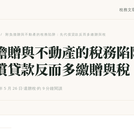
稅務文
/
附負擔贈與不動產的稅務陷阱：先代償貸款反而多繳贈與稅
擔贈與不動產的稅務陷
償貸款反而多繳贈與稅
年 5 月 26 日
·
遺贈稅
·
約 9 分鐘閱讀