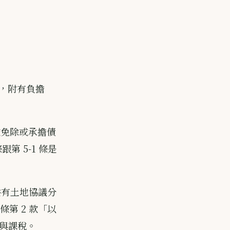
轉，附有負擔
款免除或承擔債
第 5-1 條是
— 共有土地協議分
第 2 款「以
與課稅。