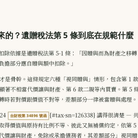
來的？遺贈稅法第 5 條到底在規範什麼
扣除依據是遺贈稅法第 5-1 條：「因贈與而為財產之移
負擔部分應自贈與額中扣除。」
 條才是骨幹。這條規定六種「視同贈與」情形，包含第 1 
以顯著不相當代價讓與財產、第 6 款二親等內買賣。第 5 條跟
轉時若對價跟價值不對等，差額部分一律被當贈與處理。
/24
{#tax-sn=126338} 講得很清楚 
台財稅第 34896 號函
取得價值與原持有比例不等、彼此又無補償約定，依第 5 條
代價讓與財產，免除或承擔債務者，其差額部分」視同贈