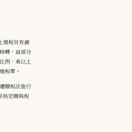
土增稅另有減
移轉，這部分
比例，乘以土
增稅單。
遺贈稅法施行
局核定贈與稅