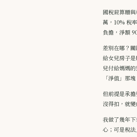
國稅局算贈與稅
萬，10% 稅率
負擔，淨額 90
差別在哪？關
給女兒房子是贈
兒付給媽媽的
「淨值」那塊
但前提是承擔
沒得扣，就變
我做了幾年下
心；可是稅法