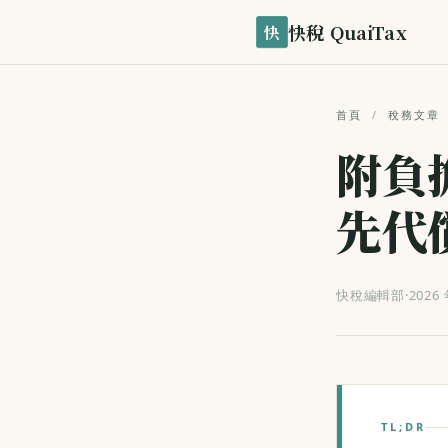
快稅 QuaiTax
快
首頁
/
稅務文章
附負
先代
快稅編輯部
·
2026 
TL;DR