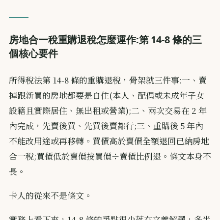
房地合一稅重購退稅怎麼運作:第 14-8 條的三
個核心要件
所得稅法第 14-8 條的重購退稅，骨架就三件事:一、賣
掉跟新買的房地都要是自住(本人、配偶或未成年子女
設籍且實際居住、無出租或營業);二、兩次交易在 2 年
內完成，先賣後買、先買後賣都行;三、重購後 5 年內
不能改用途或再移轉。買價高於賣價全額退回已納房地
合一稅;買價低於賣價按買價÷賣價比例退。條文本身不
長。
卡人的從來不是條文。
實務上看下來，14-8 條的爭點很少落在文義解釋，多半