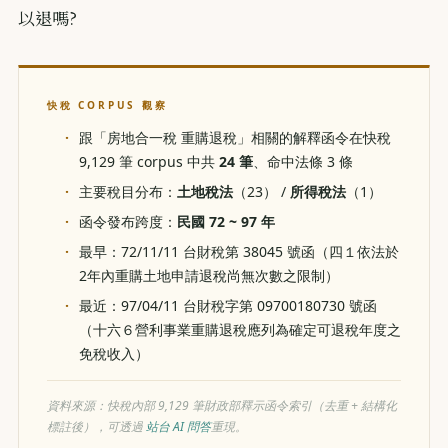
以退嗎?
快稅 CORPUS 觀察
跟「房地合一稅 重購退稅」相關的解釋函令在快稅
9,129 筆 corpus 中共
24 筆
、命中法條 3 條
主要稅目分布：
土地稅法
（23） /
所得稅法
（1）
函令發布跨度：
民國 72 ~ 97 年
最早：72/11/11 台財稅第 38045 號函（四１依法於
2年內重購土地申請退稅尚無次數之限制）
最近：97/04/11 台財稅字第 09700180730 號函
（十六６營利事業重購退稅應列為確定可退稅年度之
免稅收入）
資料來源：快稅內部 9,129 筆財政部釋示函令索引（去重 + 結構化
標註後），可透過
站台 AI 問答
重現。