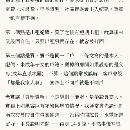
電費、垃圾費、里長證明、社區管委會出入紀錄。單憑
一紙戶籍不夠。
第二個點是
出租紀錄
。買了之後有短期出租，就算後來
又設回自住，只要出租事實存在，就會被打回。
第三個點是
買、賣不是同一「戶」
。條文寫的是本人、
配偶、未成年子女的戶籍。賣掉的那間如果設籍的是父
母(成年直系親屬)，不算。這個點常被誤解，客戶會說
「都是我家人啊」，實際上不同戶就是不同戶。
老實講「買新賣新」不是絕對不能退，是舉證負擔大。
實務上如果客戶有頻繁換屋的情況，我通常會先請他把
兩次交易的自住事實補齊——設籍時間拉長、水電紀錄
留好、里長證明先開——再走 14-8 條，不然事後補很