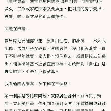
「買新賣新」通常是這種情境:客戶剛買一間新房沒住
多久，工作或家庭因素又要換屋，把剛買的房子賣掉、
再買一間。條文沒禁止這種操作。
問題在舉證。
賣出房地要能撐得起「原自用住宅」的身份——本人或
配偶、未成年子女設籍，實際居住，沒出租沒營業。買
了不到半年就賣、家人根本沒住進去、或設籍後立刻遷
出，稽徵機關基本上會直接否准。財政部對「自住」是
實質認定，不是有戶籍就算。
我看過的否准案，多半掉在三個點。
第一個點是
設籍時間短、實際居住薄弱
。買方買了新
房、立刻遷戶籍、住不到 3 個月又賣，稽徵機關會質疑
這是為了套退稅而做的動作，要求提出實居證明——水