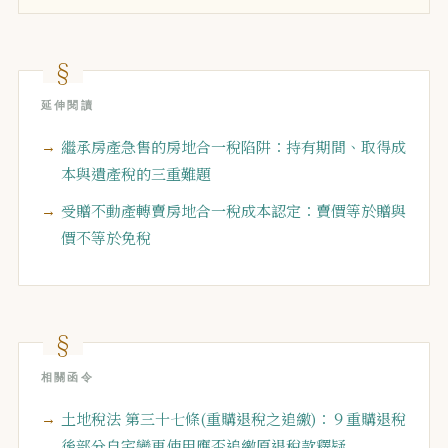
延伸閱讀
繼承房產急售的房地合一稅陷阱：持有期間、取得成
本與遺產稅的三重難題
受贈不動產轉賣房地合一稅成本認定：賣價等於贈與
價不等於免稅
相關函令
土地稅法 第三十七條(重購退稅之追繳)：９重購退稅
後部分自宅變更使用應否追繳原退稅款釋疑