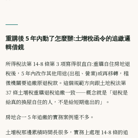
重購後 5 年內動了怎麼辦:土增稅函令的追繳邏
輯借鏡
所得稅法第 14-8 條第 3 項寫得很直白:重購自住房地退
稅後，5 年內改作其他用途(出租、營業)或再移轉，稽
徵機關要追繳原退稅款。這個規範方向跟土地稅法第
37 條土增稅重購退稅追繳一致——概念就是「退稅是
給真的換屋自住的人，不是給短期進出的」。
房地合一 5 年追繳的實務案例還不多。
土增稅那邊累積時間長很多，實務上處理 14-8 條的追