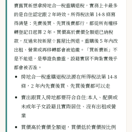
賣舊買新想拿房地合一稅重購退稅，實務上卡最多
的是自住認定跟 2 年時效。所得稅法第 14-8 條寫
得清楚：先賣後買、先買後賣都行，都從所有權移
轉登記日起算 2 年。買價高於賣價全額退已納稅
款，反過來按新屋÷舊屋比例退。重購後 5 年內改
出租、營業或再移轉都會被追繳。「買新賣新」不
是不能退，是舉證負擔重，設籍實居不夠紮實幾乎
都會被否准。
房地合一稅重購退稅法源在所得稅法第 14-8
條，2 年內先賣後買、先買後賣都可以走
賣出跟買入房地都要符合自住:本人、配偶或
未成年子女設籍且實際居住、沒有出租或營
業
買價高於賣價全額退，買價低於賣價按比例