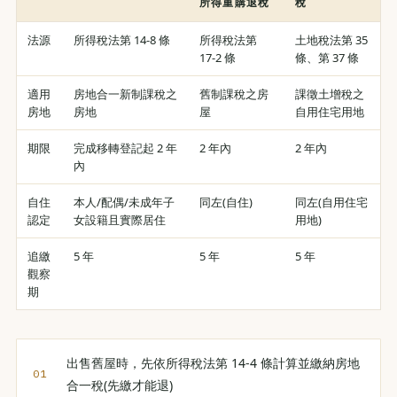
所得重購退稅
稅
法源
所得稅法第 14-8 條
所得稅法第
土地稅法第 35
17-2 條
條、第 37 條
適用
房地合一新制課稅之
舊制課稅之房
課徵土增稅之
房地
房地
屋
自用住宅用地
期限
完成移轉登記起 2 年
2 年內
2 年內
內
自住
本人/配偶/未成年子
同左(自住)
同左(自用住宅
認定
女設籍且實際居住
用地)
追繳
5 年
5 年
5 年
觀察
期
出售舊屋時，先依所得稅法第 14-4 條計算並繳納房地
合一稅(先繳才能退)