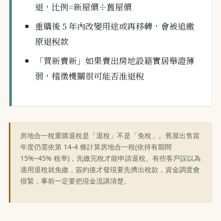
退，比例=新屋價÷舊屋價
重購後 5 年內改變用途或再移轉，會被追繳
原退稅款
「買新賣新」如果賣出房地設籍實居舉證薄
弱，稽徵機關很可能否准退稅
房地合一稅重購退稅是「退稅」不是「免稅」。舊屋出售當
年度仍需依第 14-4 條計算房地合一稅(依持有期間
15%~45% 稅率)，先繳完稅才能申請退稅。有些客戶誤以為
適用退稅就免繳，簽約後才發現要先擠出稅款，資金調度會
很緊，事前一定要把現金流講清楚。