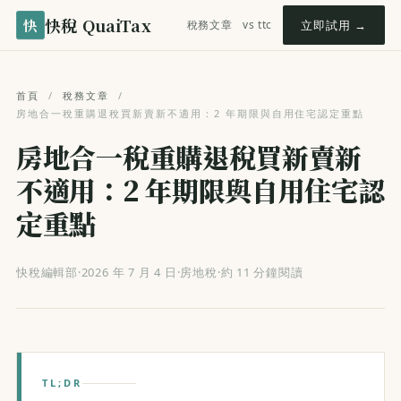
快稅 QuaiTax
快
稅務文章
vs ttc
立即試用 →
首頁
/
稅務文章
/
房地合一稅重購退稅買新賣新不適用：2 年期限與自用住宅認定重點
房地合一稅重購退稅買新賣新
不適用：2 年期限與自用住宅認
定重點
快稅編輯部
·
2026 年 7 月 4 日
·
房地稅
·
約 11 分鐘閱讀
TL;DR