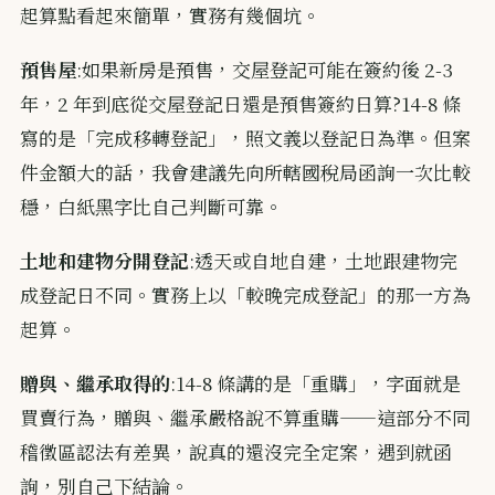
起算點看起來簡單，實務有幾個坑。
預售屋
:如果新房是預售，交屋登記可能在簽約後 2-3
年，2 年到底從交屋登記日還是預售簽約日算?14-8 條
寫的是「完成移轉登記」，照文義以登記日為準。但案
件金額大的話，我會建議先向所轄國稅局函詢一次比較
穩，白紙黑字比自己判斷可靠。
土地和建物分開登記
:透天或自地自建，土地跟建物完
成登記日不同。實務上以「較晚完成登記」的那一方為
起算。
贈與、繼承取得的
:14-8 條講的是「重購」，字面就是
買賣行為，贈與、繼承嚴格說不算重購——這部分不同
稽徵區認法有差異，說真的還沒完全定案，遇到就函
詢，別自己下結論。