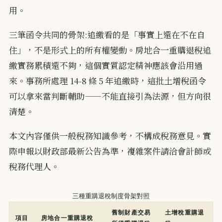
用。
三筆函令共同的骨架:追繳看的是「事實上還在不在自
住」，不是形式上的所有權變動。房地合一重購退稅追
繳實務累積還不夠，這個實質認定精神應該會沿用過
來。事務所處理 14-8 條 5 年追繳時，這批土增稅函令
可以拿來當判斷輔助——不能直接引為法源，但方向很
清楚。
本文內容僅供一般稅務知識參考，不構成稅務意見。實
際申報以財政部最新公告為準，複雜案件請洽會計師或
稅務代理人。
三種重購退稅制度骨架對照
舊制財產交易
土增稅重購退
項目
房地合一重購退稅