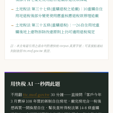
土地稅法 第三十七條(重購退稅之追繳)：10重購自住
用地退稅後部分變更使用應重核應退稅款辦理追繳
土地稅法 第三十五條(重購退稅)：一26自住用地重
購後地上建物拆除改建原則上仍可適用退稅規定
註：本文每篇引用之函令均對應快稅 corpus 真實字號；可直接點連結
到財政部 ttc.mof.gov.tw 查證。
用快稅 AI 一秒問此題
不用翻
ttc.mof.gov.tw
30 分鐘——直接問「客戶今年
3 月賣掉 108 年買的新制自住房地，繳完房地合一稅後
想再買一間換屋自住，幫我查所得稅法第 14-8 條重購