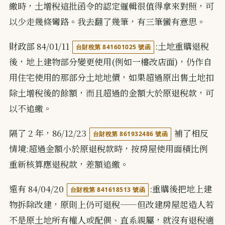
繳時，土增稅這批函令的認定邏輯很值得拿來對照，可
以少走幾條彎路。我去翻了幾筆，有三筆蠻有意思。
財政部 84/01/11
:土地重購退稅
台財稅第 841601025 號函
後，地上建物部分變更使用(例如一樓改店面)，仍作自
用住宅使用的那部分土地地價，如果超過原出售土地扣
除土增稅後的餘額，而且超過的金額大於原退稅款，可
以不追繳。
隔了 2 年，86/12/23
補了相反
台財稅第 861932486 號函
情境:超過金額小於原退稅款時，按房屋使用面積比例
重新核算應退稅款，差額追繳。
還有 84/04/20
:重購後把地上建
台財稅第 841618513 號函
物拆除改建，原則上仍可退稅——但改建房屋起造人若
不是原土地所有權人或配偶、直系親屬，就沒有退稅適