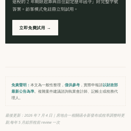
退稅的 2 年期限起算與自住認定歷年函令」附完整字號
答案。訪客模式免註冊立刻試用。
立即免費試用 →
免責聲明：
本文為一般性整理，
僅供參考
，實際申報請
以財政部
最新公告為準
。複雜案件建議諮詢執業會計師、記帳士或稅務代
理人。
最後更新：
2026 年 7 月 4 日
｜房地合一相關函令新發布或稅率調整時更
新;每年 5 月綜所稅前 review 一次