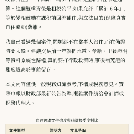
算。這個邏輯背後是租稅公平:如果允許「累計 6 年」,
等於變相鼓勵在課稅前回流補住,與立法目的(保障真實
自住流動)背離。
我自己看過幾個案件,問題都不在當事人沒住,而在備證
時間太晚。建議交易前一年就把水電、學籍、里長證明
等資料系統性歸檔;真的要打行政救濟時,事後補蒐證的
難度遠高於事前留存。
本文內容僅供一般稅務知識參考,不構成稅務意見。實
際申報以財政部最新公告為準;複雜案件請洽會計師或
稅務代理人。
自住佐證文件強度與稽徵接受度對比
文件類型
證明力
常見爭點