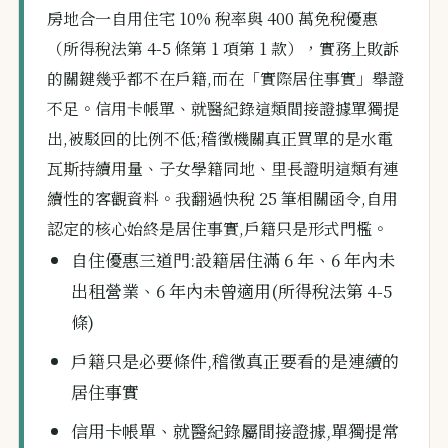
房地合一自用住宅 10% 稅率與 400 萬免稅優惠
（所得稅法第 4-5 條第 1 項第 1 款），實務上敗訴
的關鍵幾乎都不在戶籍,而在「實際居住事實」舉證
不足。信用卡帳單、就醫紀錄這類間接證據單獨提
出,被駁回的比例不低;稽徵機關真正買單的是水電
瓦斯持續用量、子女學籍同地、里長證明這類有連
續性的客觀資料。我翻過快稅 25 筆相關函令,自用
認定的核心始終是居住事實,戶籍只是形式門檻。
自住優惠三道門:設籍居住滿 6 年、6 年內未
出租營業、6 年內未曾適用(所得稅法第 4-5
條)
戶籍只是必要條件,稽徵真正要看的是連續的
居住事實
信用卡帳單、就醫紀錄屬間接證據,單獨提常