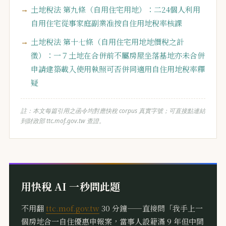
土地稅法 第九條（自用住宅用地）：二24個人利用
自用住宅從事家庭副業准按自住用地稅率核課
土地稅法 第十七條（自用住宅用地地價稅之計
徵）：一７土地在合併前不屬房屋坐落基地亦未合併
申請建築載入使用執照可否併同適用自住用地稅率釋
疑
註：本文每篇引用之函令均對應快稅 corpus 真實字號；可直接點連結
到財政部 ttc.mof.gov.tw 查證。
用快稅 AI 一秒問此題
不用翻
ttc.mof.gov.tw
30 分鐘——直接問「我手上一
個房地合一自住優惠申報案，當事人設籍滿 9 年但中間