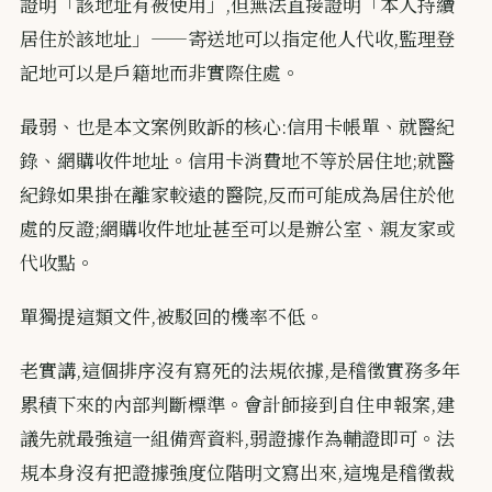
證明「該地址有被使用」,但無法直接證明「本人持續
居住於該地址」——寄送地可以指定他人代收,監理登
記地可以是戶籍地而非實際住處。
最弱、也是本文案例敗訴的核心:信用卡帳單、就醫紀
錄、網購收件地址。信用卡消費地不等於居住地;就醫
紀錄如果掛在離家較遠的醫院,反而可能成為居住於他
處的反證;網購收件地址甚至可以是辦公室、親友家或
代收點。
單獨提這類文件,被駁回的機率不低。
老實講,這個排序沒有寫死的法規依據,是稽徵實務多年
累積下來的內部判斷標準。會計師接到自住申報案,建
議先就最強這一組備齊資料,弱證據作為輔證即可。法
規本身沒有把證據強度位階明文寫出來,這塊是稽徵裁