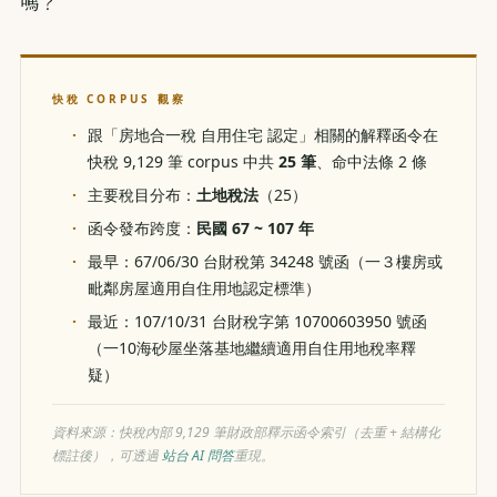
嗎？
快稅 CORPUS 觀察
跟「房地合一稅 自用住宅 認定」相關的解釋函令在
快稅 9,129 筆 corpus 中共
25 筆
、命中法條 2 條
主要稅目分布：
土地稅法
（25）
函令發布跨度：
民國 67 ~ 107 年
最早：67/06/30 台財稅第 34248 號函（一３樓房或
毗鄰房屋適用自住用地認定標準）
最近：107/10/31 台財稅字第 10700603950 號函
（一10海砂屋坐落基地繼續適用自住用地稅率釋
疑）
資料來源：快稅內部 9,129 筆財政部釋示函令索引（去重 + 結構化
標註後），可透過
站台 AI 問答
重現。