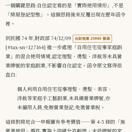
一個關鍵思路:自住認定看的是「實際使用情形」,不是
「房屋登記型態」。這個思路後來反覆出現在歷年函令
裡。
到民國 74 年,財政部 74/12/09
台財稅第 25965 號函
{#tax-sn=127164} 進一步處理「自用住宅從事家庭副
業」的混合使用情境,認定理髮、燙髮、洋裁等未具營
業牌號的家庭副業,不影響自住認定。函令原文寫得很
直白:
個人利用自用住宅從事理髮、燙髮、美容、
洋裁等家庭手工藝副業,未具備營業牌號,亦
未僱用人員,免辦營業登記,免徵營業稅。
這條對房地合一申報蠻有參考價值——第 4-5 條的「無
營業使用」要件,實務上同樣允許輕微、未設牌號的家