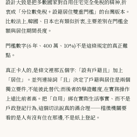
設計大致是把多數國家對自用住宅完全免稅的精神,折
衷成「分位數免稅 + 設籍居住雙重門檻」的台灣版本。
比較法上,韓國、日本也有類似折衷,主要差別在門檻金
額與居住期間長度。
門檻數字(6 年、400 萬、10%)不是這條規定的真正難
點。
真正卡人的,是條文裡那五個字:「設有戶籍且」加上
「居住」。並列連接詞「且」決定了戶籍與居住是兩個
獨立要件,不能彼此替代;而後者的舉證難度,在實務操作
上遠比前者高。把「自用」綁在實際生活事實、而不是
戶政登記行為,這個切法說真的滿合理——稽徵機關要
看的是人有沒有住在那邊,不是紙上登記。