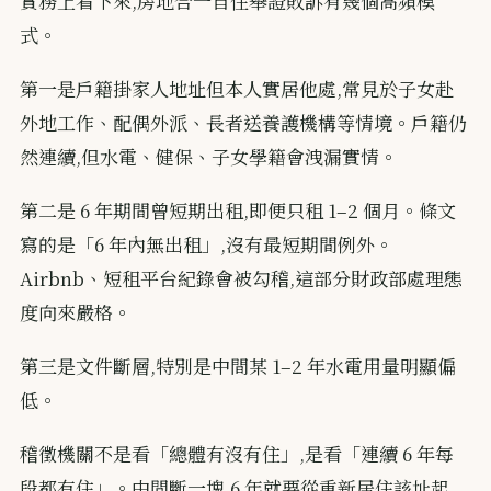
實務上看下來,房地合一自住舉證敗訴有幾個高頻模
式。
第一是戶籍掛家人地址但本人實居他處,常見於子女赴
外地工作、配偶外派、長者送養護機構等情境。戶籍仍
然連續,但水電、健保、子女學籍會洩漏實情。
第二是 6 年期間曾短期出租,即便只租 1–2 個月。條文
寫的是「6 年內無出租」,沒有最短期間例外。
Airbnb、短租平台紀錄會被勾稽,這部分財政部處理態
度向來嚴格。
第三是文件斷層,特別是中間某 1–2 年水電用量明顯偏
低。
稽徵機關不是看「總體有沒有住」,是看「連續 6 年每
段都有住」。中間斷一塊,6 年就要從重新居住該址起