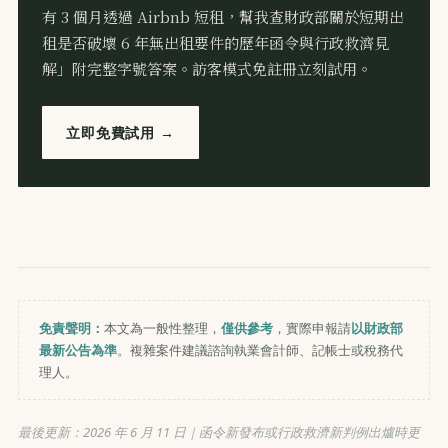
有 3 個月透過 Airbnb 短租，幫我查財政部關於短期出
租是否破壞 6 年無出租要件的歷年函令與行政救濟見
解」附完整字號答案。訪客模式免註冊立刻試用。
立即免費試用 →
免責聲明：
本文為一般性整理，
僅供參考
，實際申報請
以財政部
最新公告為準
。複雜案件建議諮詢執業會計師、記帳士或稅務代
理人。
最後更新：
2026 年 6 月 11 日
｜函令新發布或行政救濟新判例出爐時更