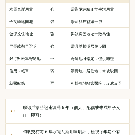
水電瓦斯用量
強
需顯示連續正常生活用量
子女學籍同地
強
學籍與戶籍須一致
健保投保地址
強
與該房屋地址一致為佳
里長或鄰里證明
強
需具體載明居住期間
銀行對帳單寄送地
中
寄送地可指定，僅供輔證
信用卡帳單
弱
消費地非居住地，常被駁回
就醫紀錄
弱
可掛號於離家醫院，反成反證
確認戶籍登記連續滿 6 年（個人、配偶或未成年子女
任一即可）
調取交易前 6 年水電瓦斯用量明細，檢視每年是否有