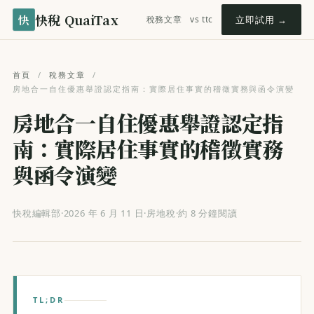
快稅 QuaiTax
快
稅務文章
vs ttc
立即試用 →
首頁
/
稅務文章
/
房地合一自住優惠舉證認定指南：實際居住事實的稽徵實務與函令演變
房地合一自住優惠舉證認定指
南：實際居住事實的稽徵實務
與函令演變
快稅編輯部
·
2026 年 6 月 11 日
·
房地稅
·
約 8 分鐘閱讀
TL;DR