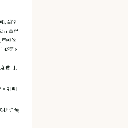
帳,看的
,公司章程
;單純依
 條第 8
度費用,
定且訂明
 款排除預