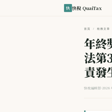
快稅 QuaiTax
快
首頁
/
稅務文章
年終
法第
責發
快稅編輯部
·
2026 