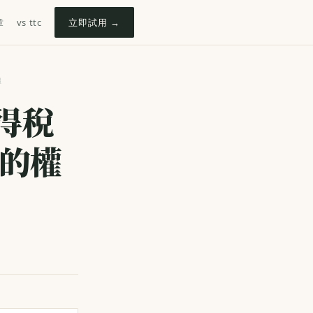
章
vs ttc
立即試用 →
線
得稅
條的權