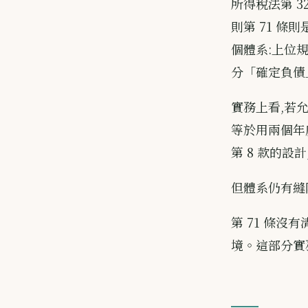
所得稅法第 
則第 71 條
個體系:上位
分「確定負債
實務上看,若
等於用兩個年
第 8 款的設
但體系仍有縫
第 71 條
境。這部分實