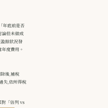
在「年底前是否
討論但未做成
視盈餘狀況發
當年度費用。
剔除後,補稅
大過失,依所得稅
政部對「估列 vs