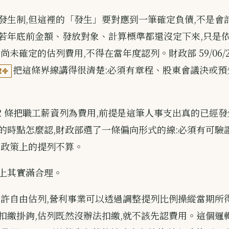
發生制,但這裡的「發生」要對應到一筆確定負債,不是會
若年底前金額、發放對象、計算標準都還沒定下來,只是
尚未確定的估列費用,不得在當年度認列。財政部 59/06/2
把這條界線講得很清楚:必須有章程、股東會議決或預
號令
32 條把職工薪資列為費用,前提是這筆人事支出真的已經
的時點怎麼認,財政部選了一條偏向形式的線:必須有可驗
計政策上的提列不算。
上其實滿合理。
允許自由估列,營利事業可以透過調整提列比例操縱當期所
扣繳掛鉤,估列既然沒辦法扣繳,就不該先認費用。這個邏