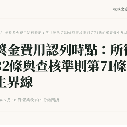
稅務文
/
年終獎金費用認列時點：所得稅法第32條與查核準則第71條的權責發生界
獎金費用認列時點：所
32條與查核準則第71
生界線
年 6 月 16 日
·
營業稅
·
約 9 分鐘閱讀