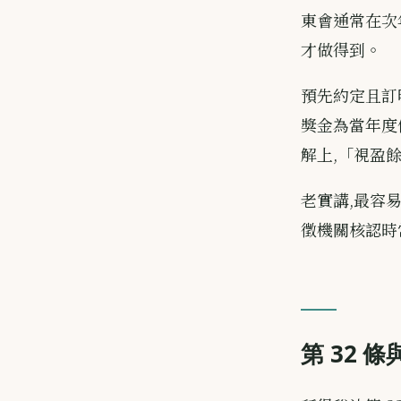
東會通常在次
才做得到。
預先約定且訂
獎金為當年度個
解上,「視盈
老實講,最容
徵機關核認時
第 32 