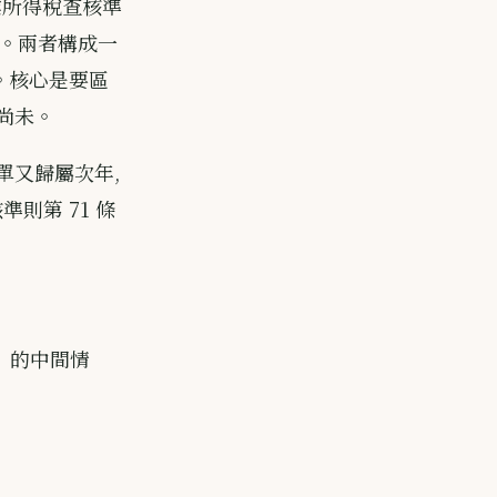
業所得稅查核準
」。兩者構成一
。核心是要區
尚未。
單又歸屬次年,
則第 71 條
」的中間情