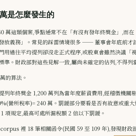
0 萬是怎麼發生的
240 萬這類個案,爭點通常不在「有沒有發年終獎金」,而
發放義務」。常見的踩雷情境很多 ── 董事會年底前才
門用過往平均提列卻沒走正式程序,或股東會雖然決議「
標準。財政部對這些見解一致,屬尚未確定的估列,不得列
0 萬的算法。
列年終獎金 1,200 萬列為當年度薪資費用,經稽徵機關
× 20%(營所稅率)= 240 萬。罰鍰部分要看是否有故意或重
第 1 項規定,最高可處所漏稅額 2 倍以下罰鍰。
orpus 裡 18 筆相關函令(民國 59 至 109 年),發現財