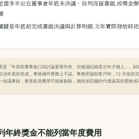
地雷多半出在董事會年底未決議、估列沒留書面,或獎金
糊
關鍵是年底前完成書面決議與計算明細,次年實際發放時
境是「年底前董事會口頭討論要發年終、但會議紀錄是次年才補上」。財
必須年底前形成，事後補件實務上不認。事務所協助客戶時，12 月底前
一份議事錄，整筆薪資費用可能被剔除，補稅加罰錢的代價遠高於開會成
列年終獎金不能列當年度費用