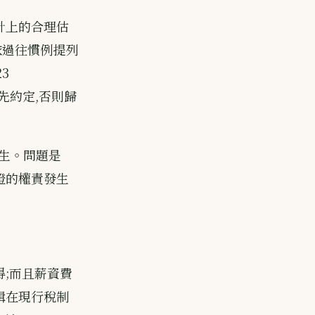
計上的合理估
依過往慣例提列
3
先約定,否則歸
發生。問題是
證的權責發生
得;而且薪資費
輯在現行稅制