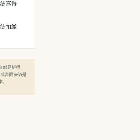
辦法寫得
依法扣繳
政部見解很
完成書面決議是
本。