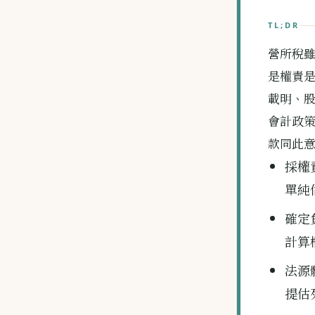
TL;DR
營所稅雖
是權責是否
載明、股
會計政策
款同此意
採權
單純
確定
計算
法源體
提估