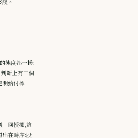
來談。
部的態度都一樣:
。判斷上有三個
定明給付標
議」回授權,這
題出在時序:股