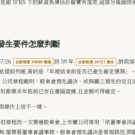
是跟 IFRS 下的薪資負債估計確實有落差,這部分後面回
發生要件怎麼判斷
7/26
到 59 年
,財政
台財稅第 34969 號函
台財稅第 24721 號令
能提前列帳,看的是「年度結束前是否已產生確定債務」
─ 公司章程載明、股東會預先議決、或與職工預先約定且
,但都要求年底前已存在書面證據,且金額可得確定。
際操作上很不一樣。
,但章程改一次要過股東會,上市櫃公司常用「依董事會決
夠,還要看董事會議事錄。股東會預先議決是常規路徑,問