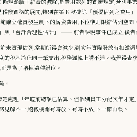
32 條規範職工薪資的減除,是費用認列的實體規定;營利事
則是稽徵實務的展開,特別在第 8 款排除「預提估列之費用
規範確立權責發生制下的薪資費用,下位準則限縮估列空間
」與「會計合理性估計」 ── 前者課稅事件已成立,後者
允許未實現估列,當期所得會減少,到次年實際發放時扣繳憑
度的稅基消化同一筆支出,稅務邏輯上講不通。我覺得查核準
計,正是為了堵掉這種錯位。
隙。
沒有清楚處理「年底前總額已估算、但個別員工分配次年才定
務見解不一,稽徵機關有時放、有時不放,下一節再談。