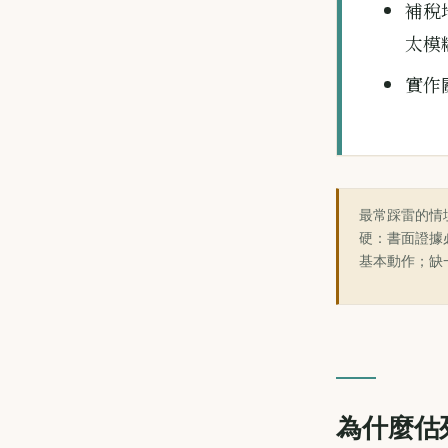
補稅
太模
實作
最常踩雷的情
硬：書面證據
基本動作；缺
為什麼估